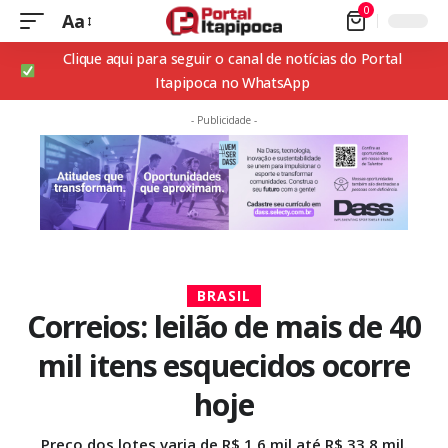
0
Aa
Clique aqui para seguir o canal de notícias do Portal
Itapipoca no WhatsApp
- Publicidade -
BRASIL
Correios: leilão de mais de 40
mil itens esquecidos ocorre
hoje
Preço dos lotes varia de R$ 1,6 mil até R$ 33,8 mil.