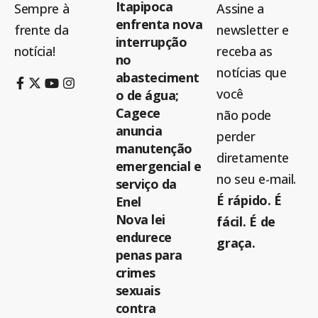
Itapipoca
Sempre à
Assine a
enfrenta nova
frente da
newsletter e
interrupção
notícia!
receba as
no
notícias que
abasteciment
você
o de água;
Cagece
não pode
anuncia
perder
manutenção
diretamente
emergencial e
no seu e-mail.
serviço da
É rápido. É
Enel
Nova lei
fácil. É de
endurece
graça.
penas para
crimes
sexuais
contra