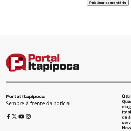
Portal Itapipoca
Últ
Quas
Sempre à frente da notícia!
diag
Itap
de á
serv
Nova