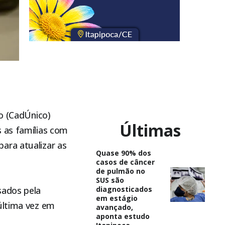
co (CadÚnico)
Últimas
s as famílias com
ara atualizar as
Quase 90% dos
casos de câncer
de pulmão no
SUS são
sados pela
diagnosticados
em estágio
última vez em
avançado,
aponta estudo