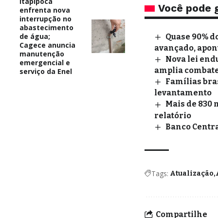
Itapipoca
Você pode 
enfrenta nova
interrupção no
abastecimento
de água;
Quase 90% do
Cagece anuncia
avançado, apon
manutenção
Nova lei end
emergencial e
amplia combate 
serviço da Enel
Famílias bra
levantamento
Mais de 830 
relatório
Banco Central
Tags:
Atualização
Compartilhe