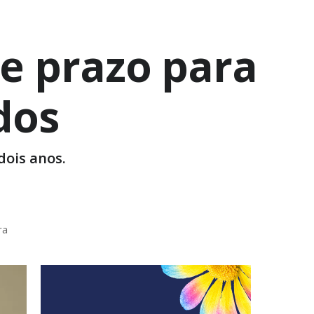
je prazo para
dos
dois anos.
ra