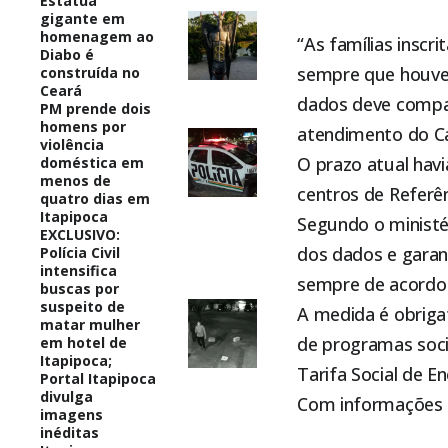
Estátua
gigante em
homenagem ao
“As famílias inscr
Diabo é
sempre que houver
construída no
Ceará
dados deve compar
PM prende dois
homens por
atendimento do Ca
violência
O prazo atual hav
doméstica em
menos de
centros de Referên
quatro dias em
Itapipoca
Segundo o ministér
EXCLUSIVO:
dos dados e garan
Polícia Civil
intensifica
sempre de acordo 
buscas por
suspeito de
A medida é obriga
matar mulher
de programas socia
em hotel de
Itapipoca;
Tarifa Social de En
Portal Itapipoca
divulga
Com informações d
imagens
inéditas