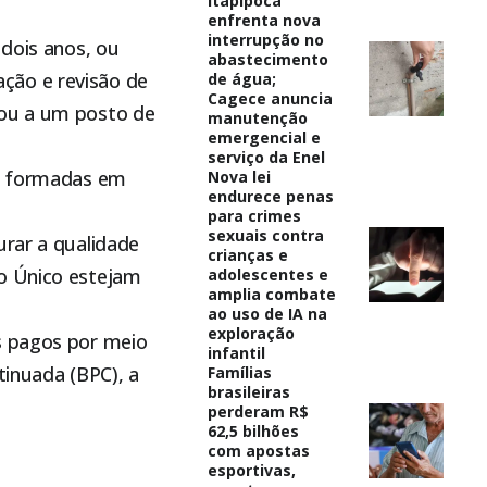
Itapipoca
enfrenta nova
interrupção no
 dois anos, ou
abastecimento
ção e revisão de
de água;
Cagece anuncia
 ou a um posto de
manutenção
emergencial e
serviço da Enel
do formadas em
Nova lei
endurece penas
para crimes
sexuais contra
urar a qualidade
crianças e
ro Único estejam
adolescentes e
amplia combate
ao uso de IA na
exploração
s pagos por meio
infantil
tinuada (BPC), a
Famílias
brasileiras
perderam R$
62,5 bilhões
com apostas
esportivas,