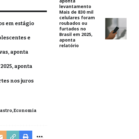
aponta
levantamento
Mais de 830 mil
celulares foram
roubados ou
os em estágio
furtados no
Brasil em 2025,
olescentes e
aponta
relatório
vas, aponta
 2025, aponta
rtes nos juros
astro
Economia