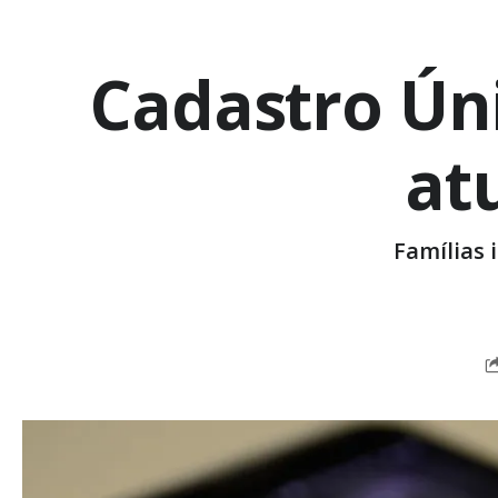
Cadastro Úni
at
Famílias 