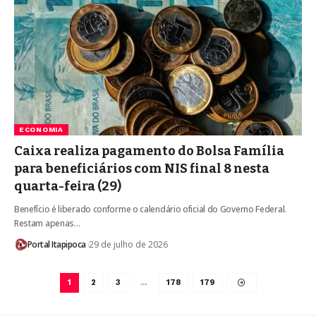
ECONOMIA
Caixa realiza pagamento do Bolsa Família
para beneficiários com NIS final 8 nesta
quarta-feira (29)
Benefício é liberado conforme o calendário oficial do Governo Federal.
Restam apenas…
Portal Itapipoca
29 de julho de 2026
1
2
3
…
178
179