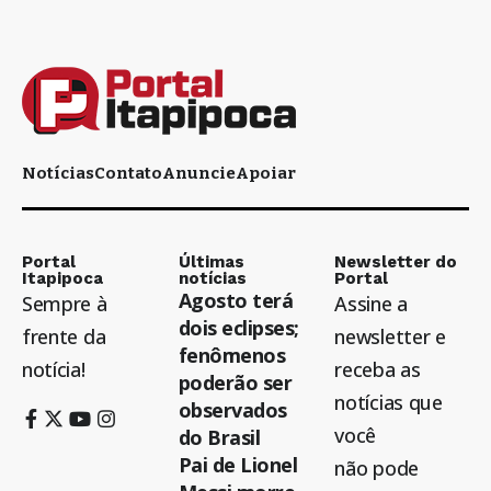
Notícias
Contato
Anuncie
Apoiar
Portal
Últimas
Newsletter do
Itapipoca
notícias
Portal
Agosto terá
Sempre à
Assine a
dois eclipses;
frente da
newsletter e
fenômenos
notícia!
receba as
poderão ser
notícias que
observados
você
do Brasil
Pai de Lionel
não pode