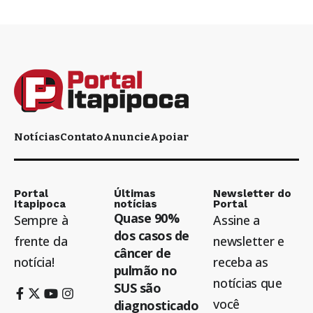
Notícias
Contato
Anuncie
Apoiar
Portal
Últimas
Newsletter do
Itapipoca
notícias
Portal
Quase 90%
Sempre à
Assine a
dos casos de
frente da
newsletter e
câncer de
notícia!
receba as
pulmão no
notícias que
SUS são
você
diagnosticado