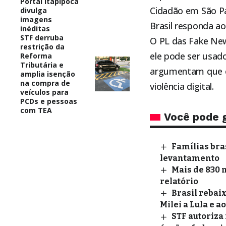
Portal Itapipoca
Cidadão em São Pa
divulga
imagens
Brasil responda a
inéditas
STF derruba
O PL das Fake New
restrição da
ele pode ser usad
Reforma
Tributária e
argumentam que el
amplia isenção
na compra de
violência digital.
veículos para
PCDs e pessoas
com TEA
Você pode 
Famílias bra
levantamento
Mais de 830 
relatório
Brasil rebai
Milei a Lula e a
STF autoriza