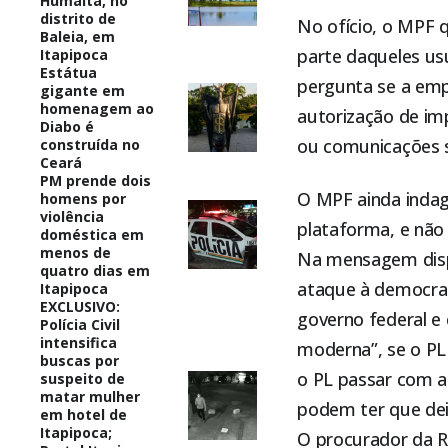
Humaitá, no
distrito de
No ofício, o MPF 
Baleia, em
parte daqueles us
Itapipoca
Estátua
pergunta se a emp
gigante em
homenagem ao
autorização de im
Diabo é
ou comunicações s
construída no
Ceará
PM prende dois
O MPF ainda indag
homens por
violência
plataforma, e não 
doméstica em
menos de
Na mensagem dispa
quatro dias em
ataque à democrac
Itapipoca
EXCLUSIVO:
governo federal e 
Polícia Civil
intensifica
moderna”, se o PL
buscas por
o PL passar com a
suspeito de
matar mulher
podem ter que deix
em hotel de
Itapipoca;
O procurador da Re