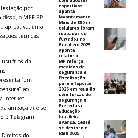
com apostas
esportivas,
ntestação por
aponta
 disso, o MPF-SP
levantamento
Mais de 830 mil
o aplicativo, uma
celulares foram
roubados ou
zações técnicas
furtados no
Brasil em 2025,
aponta
relatório
s usuários da
MP reforça
medidas de
ns.
segurança e
fiscalização
epresenta “um
para a Expoita
censura” ao
2026 em reunião
com forças de
a Internet
segurança e
Prefeitura
inda ameaça que se
Educação
mo o Telegram
brasileira
avança, Ceará
se destaca e
Ideb 2025
 Direitos do