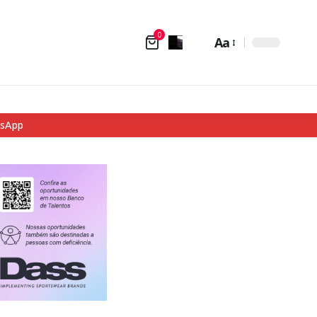
0
Aa
tsApp