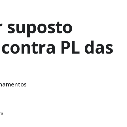
 suposto
contra PL das
ionamentos
ra