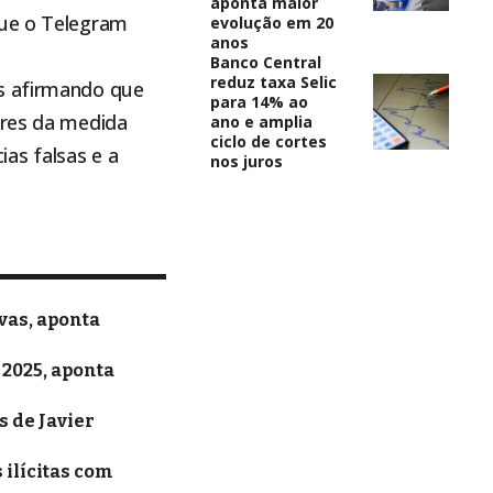
aponta maior
que o Telegram
evolução em 20
anos
Banco Central
reduz taxa Selic
os afirmando que
para 14% ao
ores da medida
ano e amplia
ciclo de cortes
as falsas e a
nos juros
vas, aponta
 2025, aponta
 de Javier
 ilícitas com