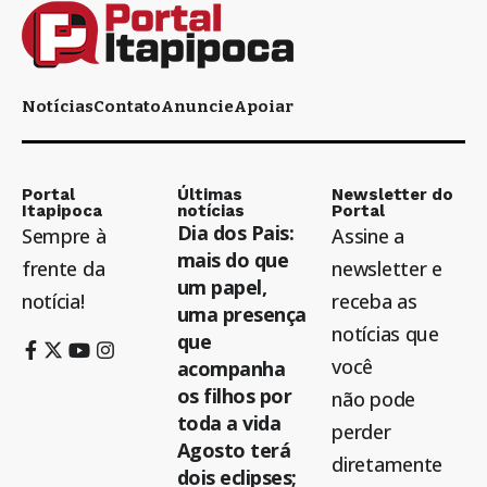
Notícias
Contato
Anuncie
Apoiar
Portal
Últimas
Newsletter do
Itapipoca
notícias
Portal
Dia dos Pais:
Sempre à
Assine a
mais do que
frente da
newsletter e
um papel,
notícia!
receba as
uma presença
notícias que
que
você
acompanha
os filhos por
não pode
toda a vida
perder
Agosto terá
diretamente
dois eclipses;