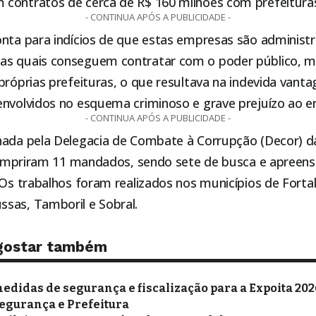
contratos de cerca de R$ 160 milhões com prefeituras
- CONTINUA APÓS A PUBLICIDADE -
onta para indícios de que estas empresas são administ
s quais conseguem contratar com o poder público, m
 próprias prefeituras, o que resultava na indevida van
nvolvidos no esquema criminoso e grave prejuízo ao er
- CONTINUA APÓS A PUBLICIDADE -
nada pela Delegacia de Combate à Corrupção (Decor) d
s cumpriram 11 mandados, sendo sete de busca e apreen
 Os trabalhos foram realizados nos municípios de Fort
sas, Tamboril e Sobral.
gostar também
edidas de segurança e fiscalização para a Expoita 20
egurança e Prefeitura