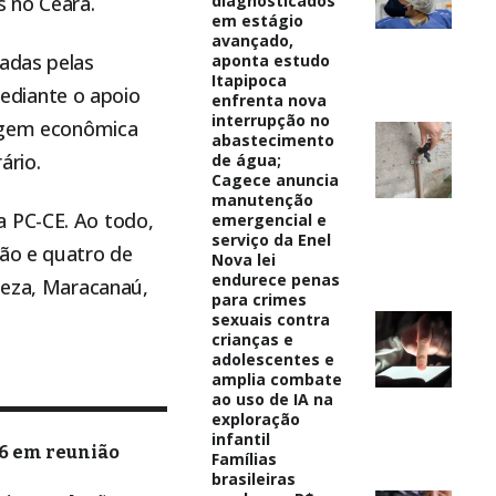
 no Ceará.
diagnosticados
em estágio
avançado,
radas pelas
aponta estudo
Itapipoca
ediante o apoio
enfrenta nova
interrupção no
tagem econômica
abastecimento
ário.
de água;
Cagece anuncia
manutenção
a PC-CE. Ao todo,
emergencial e
serviço da Enel
são e quatro de
Nova lei
endurece penas
aleza, Maracanaú,
para crimes
sexuais contra
crianças e
adolescentes e
amplia combate
ao uso de IA na
exploração
infantil
26 em reunião
Famílias
brasileiras