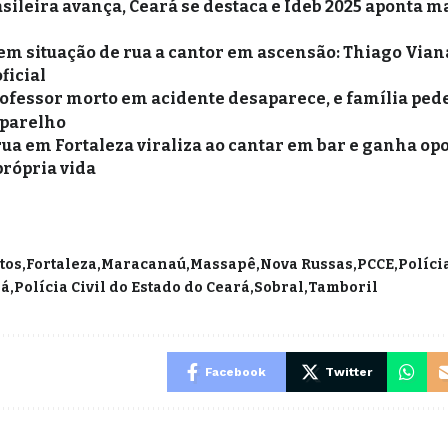
sileira avança, Ceará se destaca e Ideb 2025 aponta m
m situação de rua a cantor em ascensão: Thiago Vian
ficial
rofessor morto em acidente desaparece, e família ped
aparelho
ua em Fortaleza viraliza ao cantar em bar e ganha op
própria vida
tos
Fortaleza
Maracanaú
Massapê
Nova Russas
PCCE
Polícia
rá
Polícia Civil do Estado do Ceará
Sobral
Tamboril
Facebook
Twitter