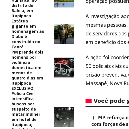
Humaitá, no
operação possuem 
distrito de
Baleia, em
A investigação ap
Itapipoca
Estátua
mesmas pessoas, a
gigante em
homenagem ao
de servidores das
Diabo é
em benefício dos e
construída no
Ceará
PM prende dois
A ação foi coorde
homens por
violência
50 policiais civi
doméstica em
menos de
prisão preventiva.
quatro dias em
Massapê, Nova Rus
Itapipoca
EXCLUSIVO:
Polícia Civil
intensifica
Você pode 
buscas por
suspeito de
matar mulher
MP reforça m
em hotel de
com forças de s
Itapipoca;