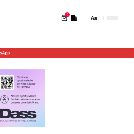
0
Aa
tsApp