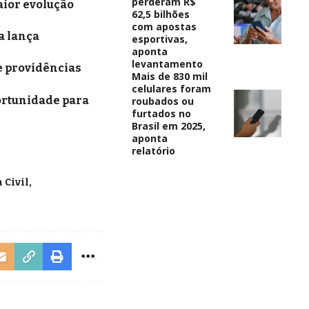
perderam R$
aior evolução
62,5 bilhões
com apostas
a lança
esportivas,
aponta
levantamento
e providências
Mais de 830 mil
celulares foram
ortunidade para
roubados ou
furtados no
Brasil em 2025,
aponta
relatório
 Civil