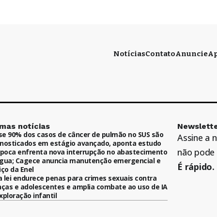
Notícias
Contato
Anuncie
Ap
imas notícias
Newslette
e 90% dos casos de câncer de pulmão no SUS são
Assine a 
nosticados em estágio avançado, aponta estudo
não pode 
ipoca enfrenta nova interrupção no abastecimento
gua; Cagece anuncia manutenção emergencial e
É rápido. 
iço da Enel
 lei endurece penas para crimes sexuais contra
nças e adolescentes e amplia combate ao uso de IA
xploração infantil