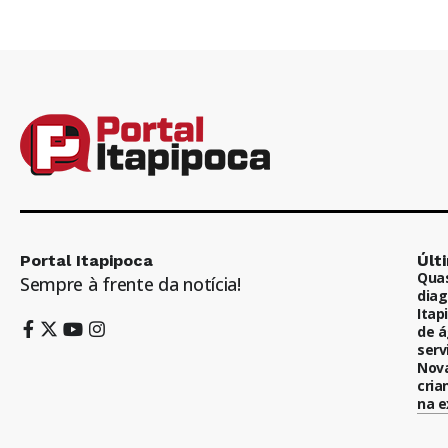
Portal Itapipoca
Últ
Quas
Sempre à frente da notícia!
diag
Itap
de á
serv
Nova
cria
na e