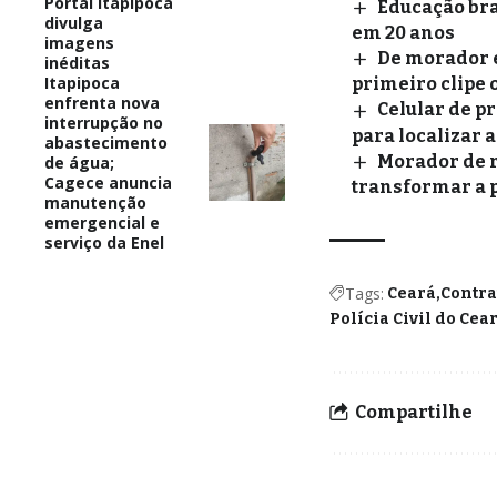
Portal Itapipoca
Educação bra
divulga
em 20 anos
imagens
De morador e
inéditas
Itapipoca
primeiro clipe o
enfrenta nova
Celular de p
interrupção no
para localizar 
abastecimento
Morador de r
de água;
Cagece anuncia
transformar a 
manutenção
emergencial e
serviço da Enel
Tags:
Ceará
Contra
Polícia Civil do Cea
Compartilhe