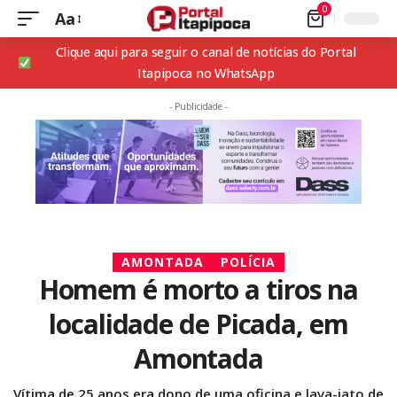
0
Aa
Clique aqui para seguir o canal de notícias do Portal
Itapipoca no WhatsApp
- Publicidade -
AMONTADA
POLÍCIA
Homem é morto a tiros na
localidade de Picada, em
Amontada
Vítima de 25 anos era dono de uma oficina e lava-jato de