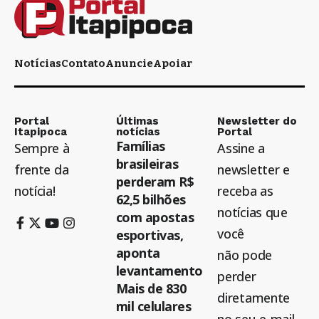
Notícias
Contato
Anuncie
Apoiar
Portal
Últimas
Newsletter do
Itapipoca
notícias
Portal
Famílias
Sempre à
Assine a
brasileiras
frente da
newsletter e
perderam R$
notícia!
receba as
62,5 bilhões
notícias que
com apostas
você
esportivas,
aponta
não pode
levantamento
perder
Mais de 830
diretamente
mil celulares