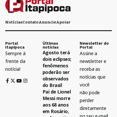
Notícias
Contato
Anuncie
Apoiar
Portal
Últimas
Newsletter do
Itapipoca
notícias
Portal
Agosto terá
Sempre à
Assine a
dois eclipses;
frente da
newsletter e
fenômenos
notícia!
receba as
poderão ser
notícias que
observados
você
do Brasil
Pai de Lionel
não pode
Messi morre
perder
aos 68 anos
diretamente
em Rosário,
no seu e-mail.