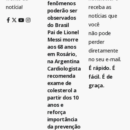
fenômenos
notícia!
receba as
poderão ser
notícias que
observados
você
do Brasil
Pai de Lionel
não pode
Messi morre
perder
aos 68 anos
diretamente
em Rosário,
no seu e-mail.
na Argentina
É rápido. É
Cardiologista
recomenda
fácil. É de
exame de
graça.
colesterol a
partir dos 10
anos e
reforça
importância
da prevenção