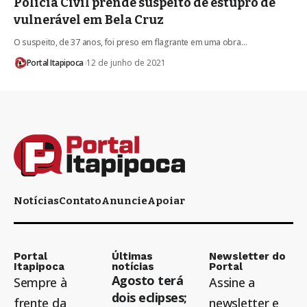
Polícia Civil prende suspeito de estupro de
vulnerável em Bela Cruz
O suspeito, de 37 anos, foi preso em flagrante em uma obra…
Portal Itapipoca
12 de junho de 2021
Notícias
Contato
Anuncie
Apoiar
Portal
Últimas
Newsletter do
Itapipoca
notícias
Portal
Agosto terá
Sempre à
Assine a
dois eclipses;
frente da
newsletter e