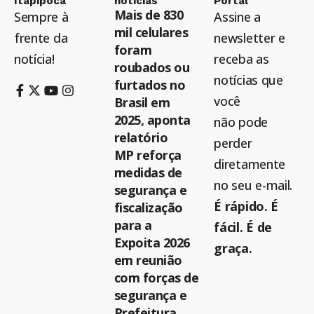
Itapipoca
notícias
Portal
Mais de 830
Sempre à
Assine a
mil celulares
frente da
newsletter e
foram
notícia!
receba as
roubados ou
notícias que
furtados no
você
Brasil em
2025, aponta
não pode
relatório
perder
MP reforça
diretamente
medidas de
no seu e-mail.
segurança e
É rápido. É
fiscalização
para a
fácil. É de
Expoita 2026
graça.
em reunião
com forças de
segurança e
Prefeitura