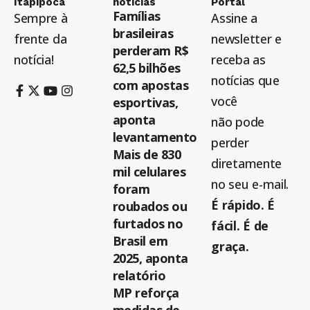
Itapipoca
notícias
Portal
Famílias
Sempre à
Assine a
brasileiras
frente da
newsletter e
perderam R$
notícia!
receba as
62,5 bilhões
notícias que
com apostas
você
esportivas,
aponta
não pode
levantamento
perder
Mais de 830
diretamente
mil celulares
no seu e-mail.
foram
É rápido. É
roubados ou
furtados no
fácil. É de
Brasil em
graça.
2025, aponta
relatório
MP reforça