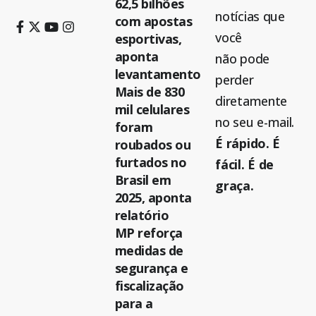
62,5 bilhões
notícias que
com apostas
você
esportivas,
aponta
não pode
levantamento
perder
Mais de 830
diretamente
mil celulares
no seu e-mail.
foram
É rápido. É
roubados ou
furtados no
fácil. É de
Brasil em
graça.
2025, aponta
relatório
MP reforça
medidas de
segurança e
fiscalização
para a