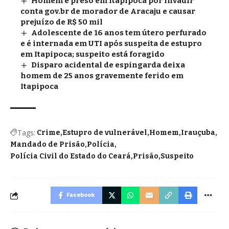
Homem é preso em Itapipoca por invadir
conta gov.br de morador de Aracaju e causar
prejuízo de R$ 50 mil
Adolescente de 16 anos tem útero perfurado
e é internada em UTI após suspeita de estupro
em Itapipoca; suspeito está foragido
Disparo acidental de espingarda deixa
homem de 25 anos gravemente ferido em
Itapipoca
Tags:
Crime
Estupro de vulnerável
Homem
Irauçuba
Mandado de Prisão
Polícia
Polícia Civil do Estado do Ceará
Prisão
Suspeito
Facebook