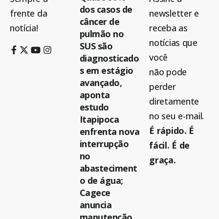
dos casos de
frente da
newsletter e
câncer de
notícia!
receba as
pulmão no
notícias que
SUS são
você
diagnosticado
s em estágio
não pode
avançado,
perder
aponta
diretamente
estudo
no seu e-mail.
Itapipoca
É rápido. É
enfrenta nova
interrupção
fácil. É de
no
graça.
abasteciment
o de água;
Cagece
anuncia
manutenção