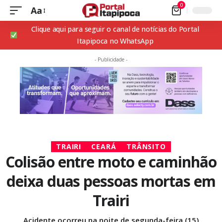
0
Aa
Clique aqui para seguir o canal de notícias do Portal
Itapipoca no WhatsApp
- Publicidade -
TRAIRI
CEARÁ
TRÂNSITO
Colisão entre moto e caminhão
deixa duas pessoas mortas em
Trairi
Acidente ocorreu na noite de segunda-feira (15)