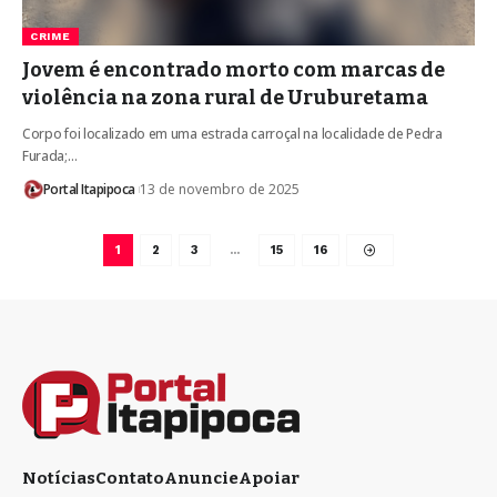
CRIME
Jovem é encontrado morto com marcas de
violência na zona rural de Uruburetama
Corpo foi localizado em uma estrada carroçal na localidade de Pedra
Furada;…
Portal Itapipoca
13 de novembro de 2025
1
2
3
…
15
16
Notícias
Contato
Anuncie
Apoiar