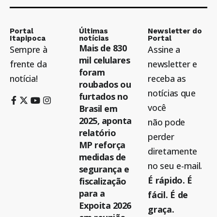
Portal
Últimas
Newsletter do
Itapipoca
notícias
Portal
Mais de 830
Sempre à
Assine a
mil celulares
frente da
newsletter e
foram
notícia!
receba as
roubados ou
notícias que
furtados no
você
Brasil em
2025, aponta
não pode
relatório
perder
MP reforça
diretamente
medidas de
no seu e-mail.
segurança e
É rápido. É
fiscalização
para a
fácil. É de
Expoita 2026
graça.