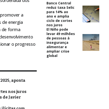
desordenada dos
Banco Central
reduz taxa Selic
para 14% ao
 promover a
ano e amplia
ciclo de cortes
 de energia
nos juros
ga de forma
El Niño pode
levar 49 milhões
 desenvolvimento
de pessoas à
insegurança
sionar o progresso
alimentar e
ampliar crise
global
 2025, aponta
rtes nos juros
 de Javier
 ilícitas com