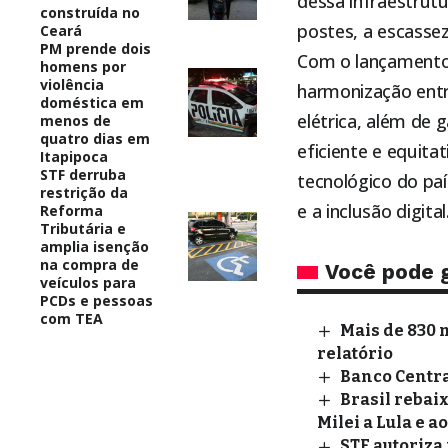
dessa infraestrut
construída no
postes, a escassez
Ceará
PM prende dois
Com o lançamento 
homens por
violência
harmonização entr
doméstica em
elétrica, além de 
menos de
quatro dias em
eficiente e equit
Itapipoca
STF derruba
tecnológico do paí
restrição da
e a inclusão digital
Reforma
Tributária e
amplia isenção
na compra de
Você pode 
veículos para
PCDs e pessoas
com TEA
Mais de 830 
relatório
Banco Central
Brasil rebai
Milei a Lula e a
STF autoriza