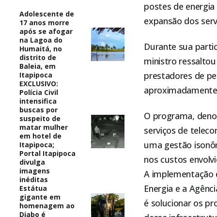
postes de energia
Adolescente de
expansão dos servi
17 anos morre
após se afogar
na Lagoa do
Durante sua partic
Humaitá, no
distrito de
ministro ressaltou
Baleia, em
prestadores de pe
Itapipoca
EXCLUSIVO:
aproximadamente 
Polícia Civil
intensifica
buscas por
O programa, denom
suspeito de
matar mulher
serviços de teleco
em hotel de
uma gestão isonô
Itapipoca;
Portal Itapipoca
nos custos envolvi
divulga
imagens
A implementação d
inéditas
Energia e a Agênci
Estátua
gigante em
é solucionar os p
homenagem ao
Diabo é