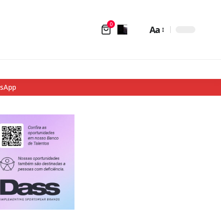
0
Aa
tsApp