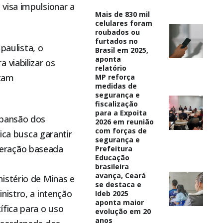
visa impulsionar a
Mais de 830 mil
celulares foram
roubados ou
furtados no
paulista, o
Brasil em 2025,
aponta
 viabilizar os
relatório
ntam
MP reforça
medidas de
segurança e
fiscalização
para a Expoita
xpansão dos
2026 em reunião
com forças de
ica busca garantir
segurança e
neração baseada
Prefeitura
Educação
brasileira
avança, Ceará
istério de Minas e
se destaca e
nistro, a intenção
Ideb 2025
aponta maior
ífica para o uso
evolução em 20
anos