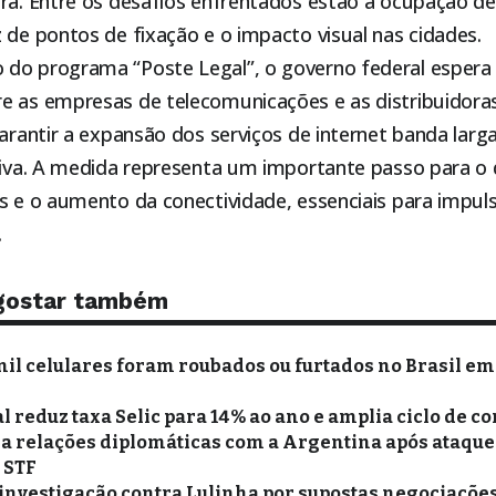
ura. Entre os desafios enfrentados estão a ocupação 
 de pontos de fixação e o impacto visual nas cidades.
do programa “Poste Legal”, o governo federal espera
e as empresas de telecomunicações e as distribuidoras
garantir a expansão dos serviços de internet banda lar
ativa. A medida representa um importante passo para o
s e o aumento da conectividade, essenciais para impul
.
gostar também
mil celulares foram roubados ou furtados no Brasil em
 reduz taxa Selic para 14% ao ano e amplia ciclo de co
xa relações diplomáticas com a Argentina após ataques
o STF
 investigação contra Lulinha por supostas negociações