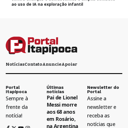
ao uso de IA na exploração infantil
Notícias
Contato
Anuncie
Apoiar
Portal
Últimas
Newsletter do
Itapipoca
notícias
Portal
Pai de Lionel
Sempre à
Assine a
Messi morre
frente da
newsletter e
aos 68 anos
notícia!
receba as
em Rosário,
notícias que
na Argentina