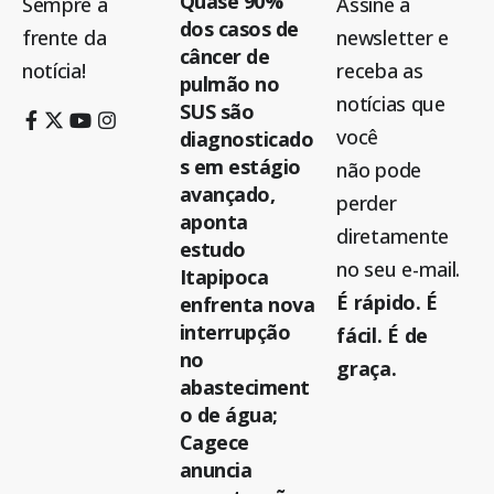
Quase 90%
Sempre à
Assine a
dos casos de
frente da
newsletter e
câncer de
notícia!
receba as
pulmão no
notícias que
SUS são
você
diagnosticado
s em estágio
não pode
avançado,
perder
aponta
diretamente
estudo
no seu e-mail.
Itapipoca
É rápido. É
enfrenta nova
interrupção
fácil. É de
no
graça.
abasteciment
o de água;
Cagece
anuncia