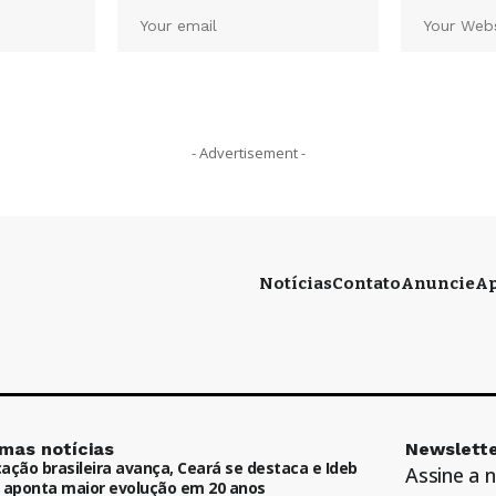
- Advertisement -
Notícias
Contato
Anuncie
Ap
imas notícias
Newslette
ação brasileira avança, Ceará se destaca e Ideb
Assine a 
 aponta maior evolução em 20 anos