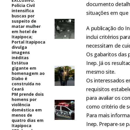
EXCLUSIVO:
documento detalha
Polícia Civil
intensifica
situações em que 
buscas por
suspeito de
matar mulher
A publicação do In
em hotel de
inclui critérios p
Itapipoca;
Portal Itapipoca
necessitam de cui
divulga
imagens
Os gabaritos das 
inéditas
Inep. Já os resulta
Estátua
gigante em
mesmo site.
homenagem ao
Diabo é
Os interessados e
construída no
requisitos estabe
Ceará
PM prende dois
para avaliar os c
homens por
violência
como critério de s
doméstica em
Para mais informaç
menos de
quatro dias em
Inep. Prepare-se 
Itapipoca