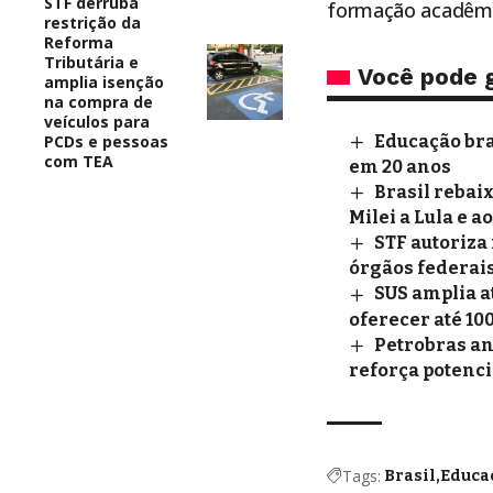
STF derruba
formação acadêmi
restrição da
Reforma
Tributária e
Você pode 
amplia isenção
na compra de
veículos para
PCDs e pessoas
Educação bra
com TEA
em 20 anos
Brasil rebai
Milei a Lula e a
STF autoriza
órgãos federai
SUS amplia a
oferecer até 10
Petrobras an
reforça potenci
Tags:
Brasil
Educa