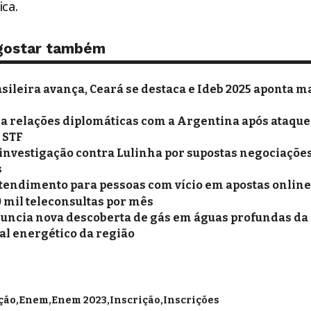
ca.
gostar também
sileira avança, Ceará se destaca e Ideb 2025 aponta m
xa relações diplomáticas com a Argentina após ataques
o STF
 investigação contra Lulinha por supostas negociações
s
tendimento para pessoas com vício em apostas online 
0 mil teleconsultas por mês
uncia nova descoberta de gás em águas profundas da
al energético da região
ção
Enem
Enem 2023
Inscrição
Inscrições