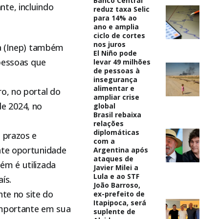
Banco Central
te, incluindo
reduz taxa Selic
para 14% ao
ano e amplia
ciclo de cortes
nos juros
ra (Inep) também
El Niño pode
 pessoas que
levar 49 milhões
de pessoas à
insegurança
alimentar e
o, no portal do
ampliar crise
de 2024, no
global
Brasil rebaixa
relações
diplomáticas
 prazos e
com a
nte oportunidade
Argentina após
ataques de
ém é utilizada
Javier Milei a
Lula e ao STF
ís.
João Barroso,
nte no site do
ex-prefeito de
Itapipoca, será
importante em sua
suplente de