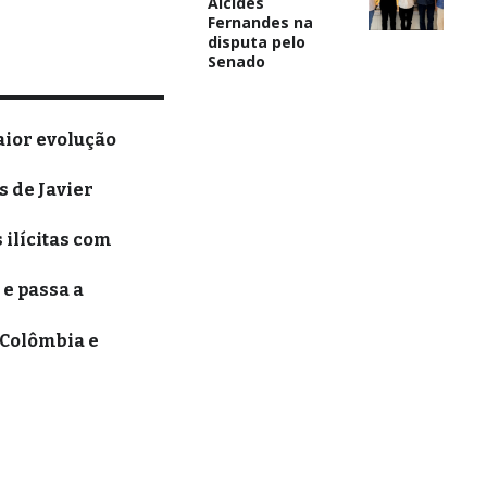
Alcides
Fernandes na
disputa pelo
Senado
aior evolução
 de Javier
 ilícitas com
e passa a
 Colômbia e