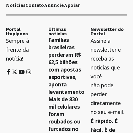
Notícias
Contato
Anuncie
Apoiar
Portal
Últimas
Newsletter do
Itapipoca
notícias
Portal
Famílias
Sempre à
Assine a
brasileiras
frente da
newsletter e
perderam R$
notícia!
receba as
62,5 bilhões
notícias que
com apostas
você
esportivas,
aponta
não pode
levantamento
perder
Mais de 830
diretamente
mil celulares
no seu e-mail.
foram
É rápido. É
roubados ou
furtados no
fácil. É de