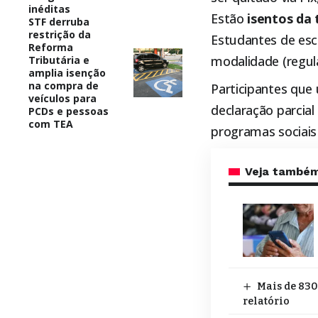
inéditas
Estão
isentos da 
STF derruba
restrição da
Estudantes de esc
Reforma
modalidade (regula
Tributária e
amplia isenção
na compra de
Participantes que
veículos para
declaração parcial
PCDs e pessoas
com TEA
programas sociais
Veja també
Mais de 830
relatório