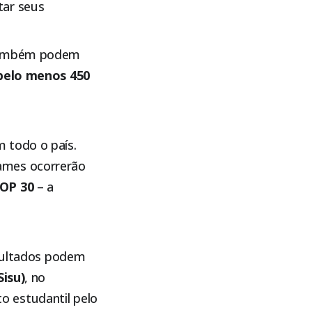
tar seus
, também podem
pelo menos 450
 todo o país.
xames ocorrerão
OP 30
– a
esultados podem
Sisu)
, no
o estudantil pelo