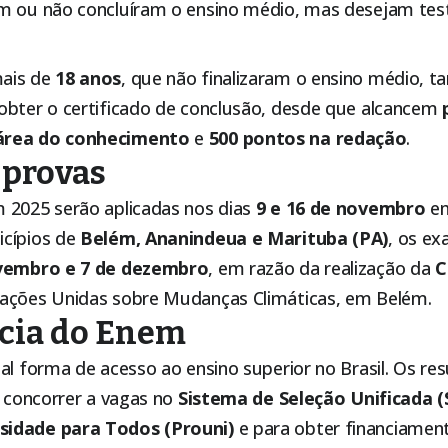
m ou não concluíram o ensino médio, mas desejam tes
ais de
18 anos
, que não finalizaram o ensino médio
obter o certificado de conclusão, desde que alcancem
área do conhecimento
e
500 pontos na redação
.
 provas
 2025 serão aplicadas nos dias
9 e 16 de novembro
em
cípios de
Belém, Ananindeua e Marituba (PA)
, os e
vembro e 7 de dezembro
, em razão da realização da
C
ações Unidas sobre Mudanças Climáticas, em Belém.
cia do Enem
pal forma de acesso ao ensino superior no Brasil. Os r
a concorrer a vagas no
Sistema de Seleção Unificada (
idade para Todos (Prouni)
e para obter financiament