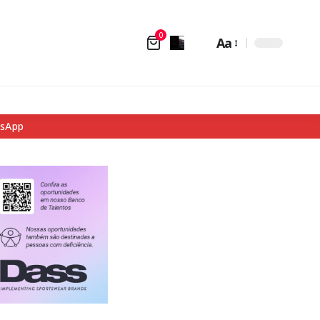
0
Aa
tsApp