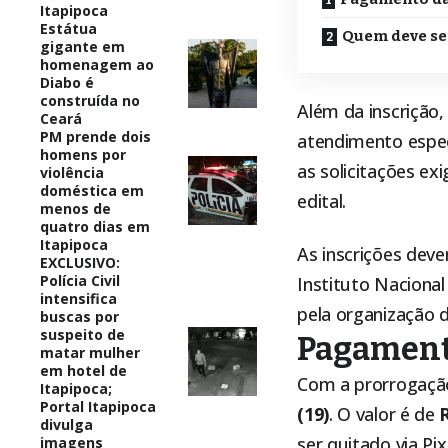
Itapipoca
Estátua
Quem deve se
gigante em
homenagem ao
Diabo é
construída no
Além da inscrição
Ceará
PM prende dois
atendimento espe
homens por
as solicitações e
violência
doméstica em
edital
.
menos de
quatro dias em
Itapipoca
As inscrições dev
EXCLUSIVO:
Polícia Civil
Instituto Nacional
intensifica
pela organização 
buscas por
suspeito de
Pagament
matar mulher
em hotel de
Com a prorrogação
Itapipoca;
Portal Itapipoca
(19)
. O valor é de
divulga
ser quitado via Pi
imagens