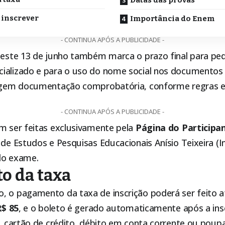
 inscrever
Importância do Enem
- CONTINUA APÓS A PUBLICIDADE -
, este 13 de junho também marca o prazo final para pe
cializado e para o uso do nome social nos documento
xigem documentação comprobatória, conforme regras e
- CONTINUA APÓS A PUBLICIDADE -
em ser feitas exclusivamente pela
Página do Participa
 de Estudos e Pesquisas Educacionais Anísio Teixeira (I
do exame.
o da taxa
, o pagamento da taxa de inscrição poderá ser feito 
R$ 85
, e o boleto é gerado automaticamente após a ins
x, cartão de crédito, débito em conta corrente ou poup