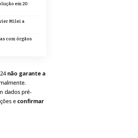
volução em 20
ier Milei a
tas com órgãos
024
não garante a
ormalmente.
m dados pré-
ações e
confirmar