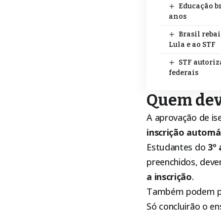
Educação br
anos
Brasil reba
Lula e ao STF
STF autoriz
federais
Quem deve
A aprovação de is
inscrição automá
Estudantes do
3º 
preenchidos, deve
a inscrição
.
Também podem pa
Só concluirão o e