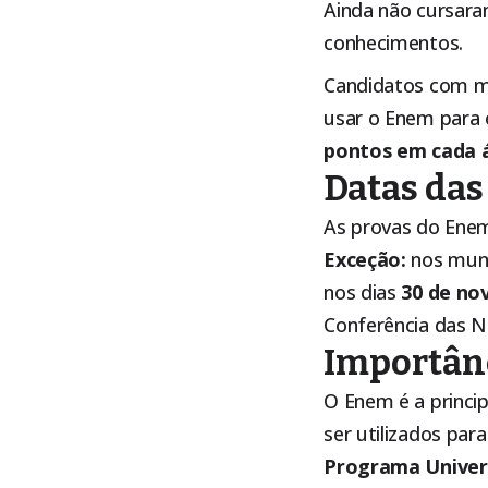
Ainda não cursara
conhecimentos.
Candidatos com m
usar o Enem para 
pontos em cada 
Datas das
As provas do Enem
Exceção:
nos muni
nos dias
30 de no
Conferência das N
Importân
O Enem é a princi
ser utilizados par
Programa Univers