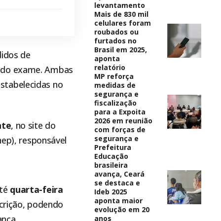
levantamento
Mais de 830 mil
celulares foram
roubados ou
furtados no
Brasil em 2025,
didos de
aponta
relatório
s do exame. Ambas
MP reforça
stabelecidas no
medidas de
segurança e
fiscalização
para a Expoita
2026 em reunião
nte
, no site do
com forças de
segurança e
nep), responsável
Prefeitura
Educação
brasileira
avança, Ceará
se destaca e
até
quarta-feira
Ideb 2025
aponta maior
crição, podendo
evolução em 20
ança.
anos