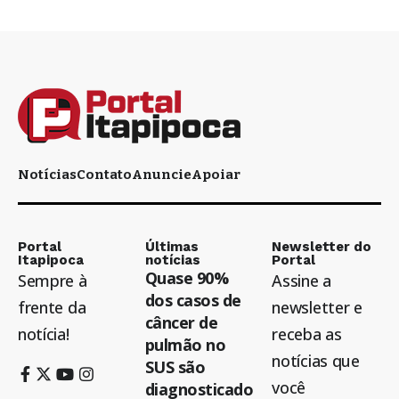
Notícias
Contato
Anuncie
Apoiar
Portal
Últimas
Newsletter do
Itapipoca
notícias
Portal
Quase 90%
Sempre à
Assine a
dos casos de
frente da
newsletter e
câncer de
notícia!
receba as
pulmão no
notícias que
SUS são
você
diagnosticado