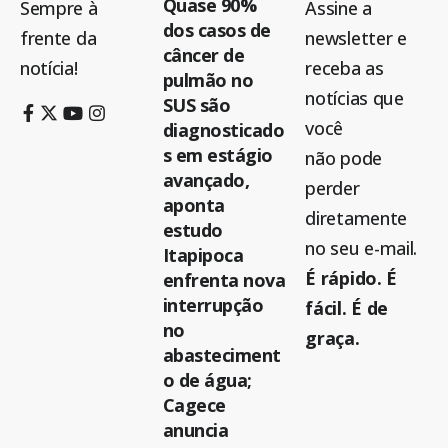
Quase 90%
Sempre à
Assine a
dos casos de
frente da
newsletter e
câncer de
notícia!
receba as
pulmão no
notícias que
SUS são
você
diagnosticado
s em estágio
não pode
avançado,
perder
aponta
diretamente
estudo
no seu e-mail.
Itapipoca
É rápido. É
enfrenta nova
interrupção
fácil. É de
no
graça.
abasteciment
o de água;
Cagece
anuncia