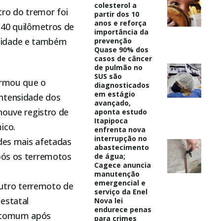
colesterol a
tro do tremor foi
partir dos 10
anos e reforça
e 40 quilômetros de
importância da
ndidade e também
prevenção
Quase 90% dos
casos de câncer
de pulmão no
SUS são
ormou que o
diagnosticados
em estágio
intensidade dos
avançado,
houve registro de
aponta estudo
Itapipoca
ico.
enfrenta nova
interrupção no
ades mais afetadas
abastecimento
após os terremotos
de água;
Cagece anuncia
manutenção
emergencial e
 outro terremoto de
serviço da Enel
 estatal
Nova lei
endurece penas
o comum após
para crimes