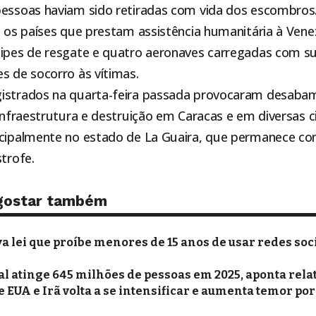
pessoas haviam sido retiradas com vida dos escombros
e os países que prestam assistência humanitária à Ven
uipes de resgate e quatro aeronaves carregadas com s
s de socorro às vítimas.
gistrados na quarta-feira passada provocaram desaba
 infraestrutura e destruição em Caracas e em diversas 
ncipalmente no estado de La Guaira, que permanece co
strofe.
gostar também
 lei que proíbe menores de 15 anos de usar redes soci
 atinge 645 milhões de pessoas em 2025, aponta rela
e EUA e Irã volta a se intensificar e aumenta temor po