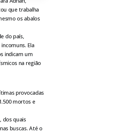
ara Adrián,
cou que trabalha
 mesmo os abalos
e do país,
 incomuns. Ela
os indicam um
ísmicos na região
vítimas provocadas
1.500 mortos e
, dos quais
nas buscas. Até o