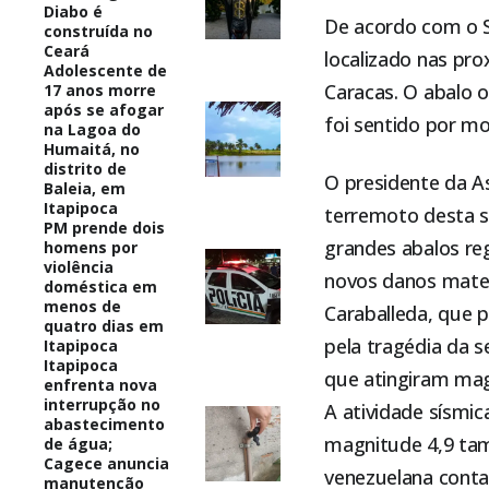
Diabo é
De acordo com o S
construída no
Ceará
localizado nas pro
Adolescente de
Caracas. O abalo
17 anos morre
após se afogar
foi sentido por mo
na Lagoa do
Humaitá, no
distrito de
O presidente da A
Baleia, em
Itapipoca
terremoto desta s
PM prende dois
grandes abalos reg
homens por
violência
novos danos mater
doméstica em
menos de
Caraballeda, que p
quatro dias em
pela tragédia da 
Itapipoca
Itapipoca
que atingiram magn
enfrenta nova
interrupção no
A atividade sísmic
abastecimento
magnitude 4,9 tamb
de água;
Cagece anuncia
venezuelana conta
manutenção