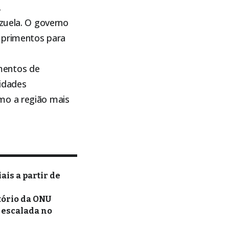
.
ezuela. O governo
uprimentos para
mentos de
cidades
mo a região mais
ais a partir de
tório da ONU
r escalada no