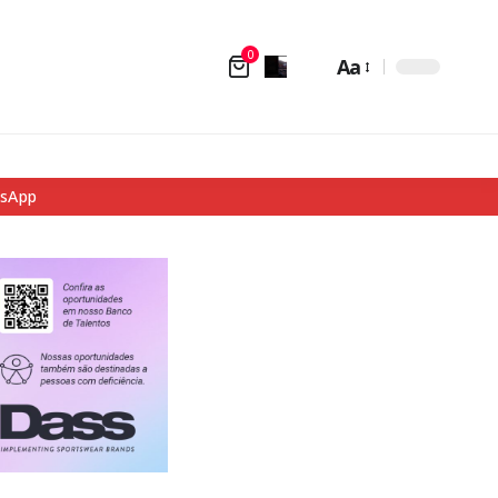
0
Aa
tsApp