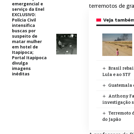
emergencial e
terremotos de gra
serviço da Enel
EXCLUSIVO:
Polícia Civil
Veja també
intensifica
buscas por
suspeito de
matar mulher
em hotel de
Itapipoca;
Portal Itapipoca
divulga
imagens
Brasil reba
inéditas
Lula e ao STF
Guatemala 
Anthony Fa
investigação s
Terremoto d
do Japão