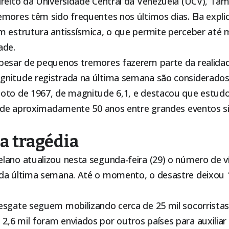
ireito da Universidade Central da Venezuela (UCV), Tam
emores têm sido frequentes nos últimos dias. Ela expli
m estrutura antissísmica, o que permite perceber até
ade.
pesar de pequenos tremores fazerem parte da realidad
nitude registrada na última semana são considerados
oto de 1967, de magnitude 6,1, e destacou que estud
co de aproximadamente 50 anos entre grandes eventos s
a tragédia
lano atualizou nesta segunda-feira (29) o número de 
da última semana. Até o momento, o desastre deixou 
esgate seguem mobilizando cerca de 25 mil socorristas
,6 mil foram enviados por outros países para auxiliar 