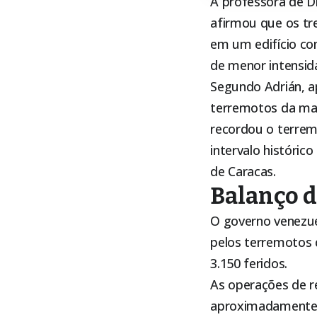
A professora de D
afirmou que os tr
em um edifício co
de menor intensid
Segundo Adrián, a
terremotos da mag
recordou o terrem
intervalo históri
de Caracas.
Balanço d
O governo venezue
pelos terremotos 
3.150 feridos.
As operações de r
aproximadamente 2