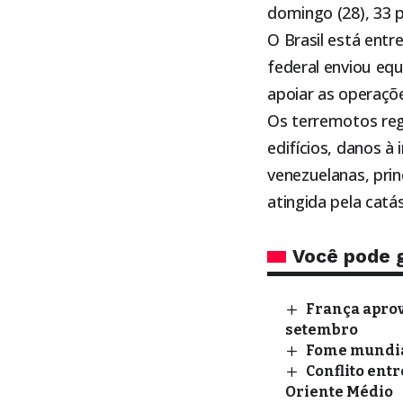
domingo (28), 33 
O Brasil está entr
federal enviou eq
apoiar as operaçõe
Os terremotos re
edifícios, danos à
venezuelanas, pri
atingida pela catá
Você pode 
França aprova
setembro
Fome mundial
Conflito entr
Oriente Médio