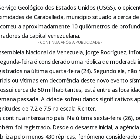
erviço Geológico dos Estados Unidos (USGS), o epicen
ximidades de Caraballeda, município situado a cerca d
 ocorreu a aproximadamente 10 quilômetros de profu
radores da capital venezuelana.
- CONTINUA APÓS A PUBLICIDADE -
ssembleia Nacional da Venezuela, Jorge Rodríguez, inf
egunda-feira é considerado uma réplica de moderada 
istrados na última quarta-feira (24). Segundo ele, não 
iais ou vítimas em decorrência deste novo evento sísm
ossui cerca de 50 mil habitantes, está entre as localid
semana passada. A cidade sofreu danos significativos 
itudes de 7,2 e 7,5 na escala Richter.
a continua intensa no país. Na última sexta-feira (26),
ém foi registrado. Desde o desastre inicial, a agência
biliza pelo menos 430 réplicas, fenômeno considerad