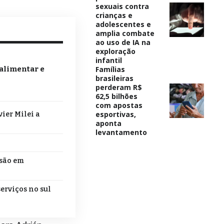
sexuais contra
crianças e
adolescentes e
amplia combate
ao uso de IA na
exploração
infantil
Famílias
 alimentar e
brasileiras
perderam R$
62,5 bilhões
com apostas
esportivas,
ier Milei a
aponta
levantamento
nsão em
erviços no sul