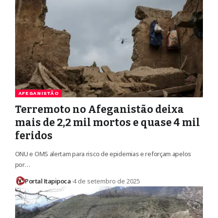
AFEGANISTÃO
Terremoto no Afeganistão deixa
mais de 2,2 mil mortos e quase 4 mil
feridos
ONU e OMS alertam para risco de epidemias e reforçam apelos
por…
Portal Itapipoca
4 de setembro de 2025