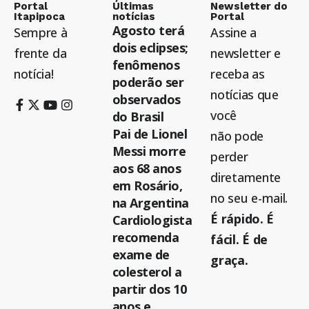
Portal
Últimas
Newsletter do
Itapipoca
notícias
Portal
Agosto terá
Sempre à
Assine a
dois eclipses;
frente da
newsletter e
fenômenos
notícia!
receba as
poderão ser
notícias que
observados
você
do Brasil
Pai de Lionel
não pode
Messi morre
perder
aos 68 anos
diretamente
em Rosário,
no seu e-mail.
na Argentina
É rápido. É
Cardiologista
recomenda
fácil. É de
exame de
graça.
colesterol a
partir dos 10
anos e