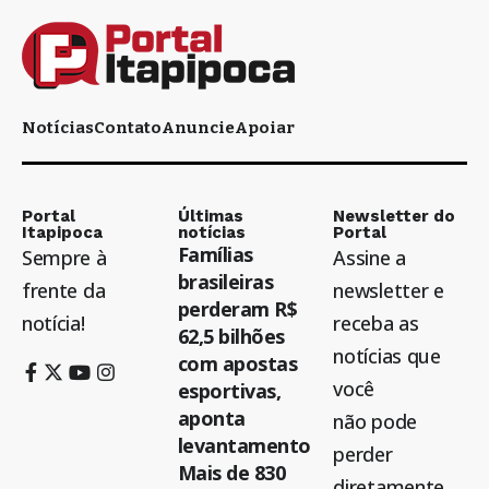
Notícias
Contato
Anuncie
Apoiar
Portal
Últimas
Newsletter do
Itapipoca
notícias
Portal
Famílias
Sempre à
Assine a
brasileiras
frente da
newsletter e
perderam R$
notícia!
receba as
62,5 bilhões
notícias que
com apostas
você
esportivas,
aponta
não pode
levantamento
perder
Mais de 830
diretamente