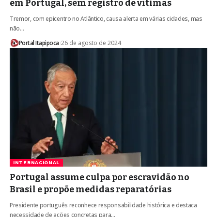
em Portugal, sem registro de vítimas
Tremor, com epicentro no Atlântico, causa alerta em várias cidades, mas
não…
Portal Itapipoca
26 de agosto de 2024
INTERNACIONAL
Portugal assume culpa por escravidão no
Brasil e propõe medidas reparatórias
Presidente português reconhece responsabilidade histórica e destaca
necessidade de ações concretas para…