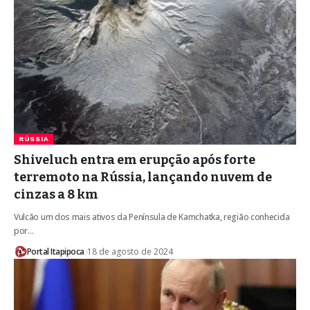
RÚSSIA
Shiveluch entra em erupção após forte
terremoto na Rússia, lançando nuvem de
cinzas a 8 km
Vulcão um dos mais ativos da Península de Kamchatka, região conhecida
por…
Portal Itapipoca
18 de agosto de 2024