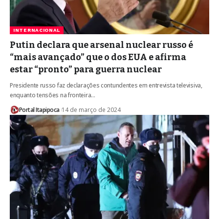
INTERNACIONAL
Putin declara que arsenal nuclear russo é
“mais avançado” que o dos EUA e afirma
estar “pronto” para guerra nuclear
Presidente russo faz declarações contundentes em entrevista televisiva,
enquanto tensões na fronteira…
Portal Itapipoca
14 de março de 2024