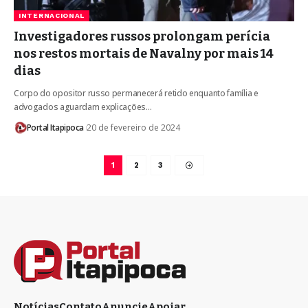
INTERNACIONAL
Investigadores russos prolongam perícia
nos restos mortais de Navalny por mais 14
dias
Corpo do opositor russo permanecerá retido enquanto família e
advogados aguardam explicações…
Portal Itapipoca
20 de fevereiro de 2024
1
2
3
Notícias
Contato
Anuncie
Apoiar