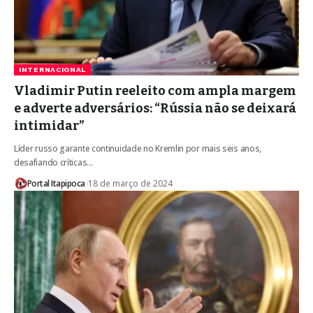
INTERNACIONAL
Vladimir Putin reeleito com ampla margem
e adverte adversários: “Rússia não se deixará
intimidar”
Líder russo garante continuidade no Kremlin por mais seis anos,
desafiando críticas…
Portal Itapipoca
18 de março de 2024