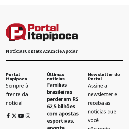
Notícias
Contato
Anuncie
Apoiar
Portal
Últimas
Newsletter do
Itapipoca
notícias
Portal
Famílias
Sempre à
Assine a
brasileiras
frente da
newsletter e
perderam R$
notícia!
receba as
62,5 bilhões
notícias que
com apostas
você
esportivas,
aponta
não pode