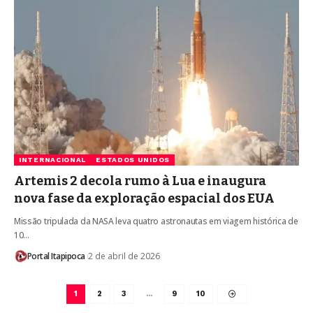
INTERNACIONAL
ESTADOS UNIDOS
Artemis 2 decola rumo à Lua e inaugura
nova fase da exploração espacial dos EUA
Missão tripulada da NASA leva quatro astronautas em viagem histórica de
10…
Portal Itapipoca
2 de abril de 2026
1
2
3
…
9
10