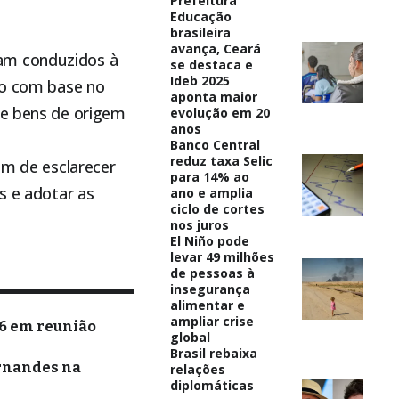
Prefeitura
Educação
brasileira
avança, Ceará
ram conduzidos à
se destaca e
Ideb 2025
ito com base no
aponta maior
de bens de origem
evolução em 20
anos
Banco Central
reduz taxa Selic
im de esclarecer
para 14% ao
s e adotar as
ano e amplia
ciclo de cortes
nos juros
El Niño pode
levar 49 milhões
de pessoas à
insegurança
alimentar e
ampliar crise
26 em reunião
global
Brasil rebaixa
ernandes na
relações
diplomáticas