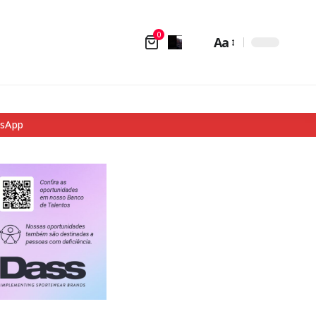
0
Aa
tsApp