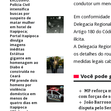
EXCLUSIVO:
condutor um meno
Polícia Civil
intensifica
buscas por
Em conformidade c
suspeito de
matar mulher
Delegacia Regiona
em hotel de
Artigo 180 do Cód
Itapipoca;
Portal Itapipoca
ilícita.
divulga
imagens
A Delegacia Regio
inéditas
os detalhes do rou
Estátua
gigante em
medidas legais cab
homenagem ao
Diabo é
construída no
Você pode 
Ceará
PM prende dois
homens por
violência
MP reforça m
doméstica em
com forças de s
menos de
João Barroso
quatro dias em
Itapipoca
disputa pelo S