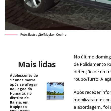
Foto: Ilustração/Maykon Coelho
No último domingo,
Mais lidas
de Policiamento R
detenção de um m
Adolescente de
roubo/furto. A aç
17 anos morre
após se afogar
na Lagoa do
Após receber inf
Humaitá, no
distrito de
mobilizaram e cons
Baleia, em
a abordagem, foi 
Itapipoca