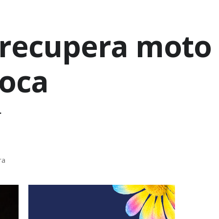
e recupera moto
poca
.
ra