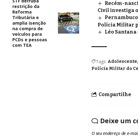
STF derruba
Recém-nascid
restrição da
Civil investiga 
Reforma
Tributária e
Pernambuco: 
amplia isenção
Polícia Militar 
na compra de
Léo Santana 
veículos para
PCDs e pessoas
com TEA
Tags:
Adolescente
Polícia Militar do C
Compartilhe
Deixe um c
O seu endereço de e-mai