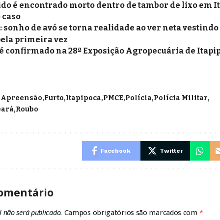
o é encontrado morto dentro de tambor de lixo em Ita
o caso
sonho de avó se torna realidade ao ver neta vestindo 
pela primeira vez
é confirmado na 28ª Exposição Agropecuária de Itapi
Apreensão
Furto
Itapipoca
PMCE
Polícia
Polícia Militar
eará
Roubo
Facebook
Twitter
omentário
l não será publicado.
Campos obrigatórios são marcados com
*