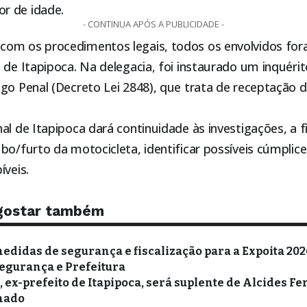
r de idade.
- CONTINUA APÓS A PUBLICIDADE -
om os procedimentos legais, todos os envolvidos fo
l de
Itapipoca
. Na delegacia, foi instaurado um inquér
igo Penal (Decreto Lei 2848), que trata de receptação 
nal de
Itapipoca
dará continuidade às investigações, a f
bo/furto da motocicleta, identificar possíveis cúmplice
íveis.
gostar também
edidas de segurança e fiscalização para a Expoita 20
egurança e Prefeitura
, ex-prefeito de Itapipoca, será suplente de Alcides F
enado