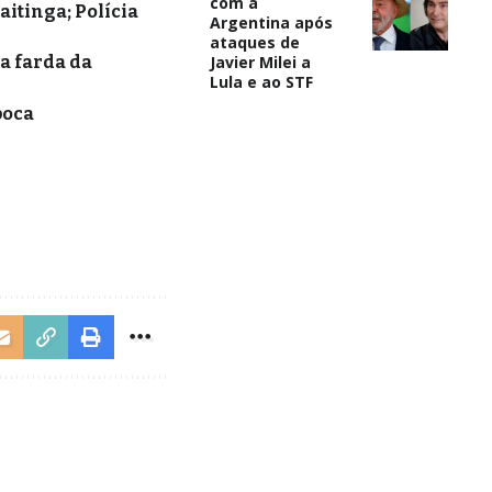
com a
itinga; Polícia
Argentina após
ataques de
Javier Milei a
a farda da
Lula e ao STF
poca