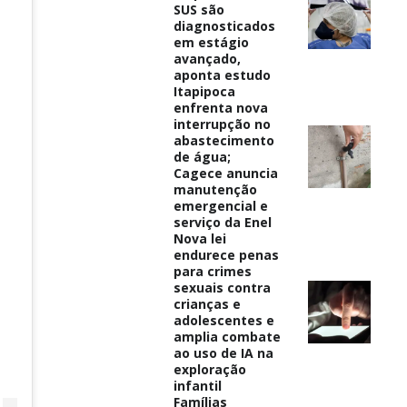
SUS são
diagnosticados
em estágio
avançado,
aponta estudo
Itapipoca
enfrenta nova
interrupção no
abastecimento
de água;
Cagece anuncia
manutenção
emergencial e
serviço da Enel
Nova lei
endurece penas
para crimes
sexuais contra
crianças e
adolescentes e
amplia combate
ao uso de IA na
exploração
infantil
Famílias