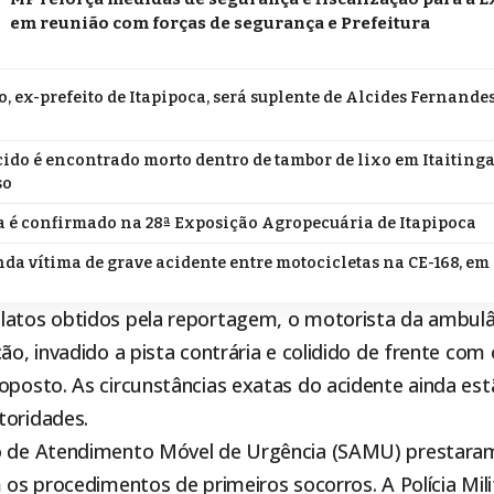
em reunião com forças de segurança e Prefeitura
o, ex-prefeito de Itapipoca, será suplente de Alcides Fernande
do é encontrado morto dentro de tambor de lixo em Itaitinga;
so
 é confirmado na 28ª Exposição Agropecuária de Itapipoca
da vítima de grave acidente entre motocicletas na CE-168, em
latos obtidos pela reportagem, o motorista da ambulân
ção, invadido a pista contrária e colidido de frente co
oposto. As circunstâncias exatas do acidente ainda es
toridades.
o de Atendimento Móvel de Urgência (SAMU) prestaram
m os procedimentos de primeiros socorros. A Polícia Mil