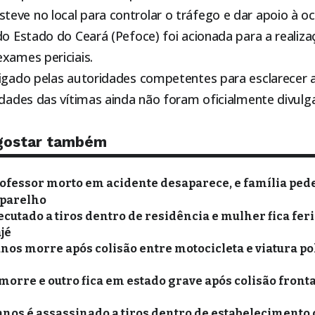
ve no local para controlar o tráfego e dar apoio à oc
do Estado do Ceará (Pefoce) foi acionada para a reali
xames periciais.
tigado pelas autoridades competentes para esclarecer 
idades das vítimas ainda não foram oficialmente divulg
gostar também
rofessor morto em acidente desaparece, e família ped
aparelho
utado a tiros dentro de residência e mulher fica fer
jé
anos morre após colisão entre motocicleta e viatura po
morre e outro fica em estado grave após colisão fronta
anos é assassinado a tiros dentro de estabelecimento