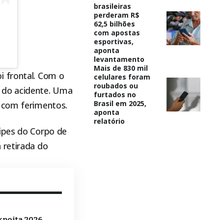
brasileiras
perderam R$
62,5 bilhões
com apostas
esportivas,
aponta
levantamento
Mais de 830 mil
foi frontal. Com o
celulares foram
roubados ou
 do acidente. Uma
furtados no
Brasil em 2025,
a com ferimentos.
aponta
relatório
uipes do Corpo de
 retirada do
xpoita 2026