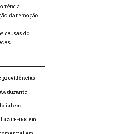
orrência.
zação da remoção
as causas do
adas.
e providências
ida durante
licial em
l na CE-168, em
 comercial em