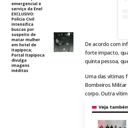
emergencial e
serviço da Enel
EXCLUSIVO:
Polícia Civil
intensifica
buscas por
suspeito de
matar mulher
De acordo com in
em hotel de
Itapipoca;
forte impacto, qu
Portal Itapipoca
divulga
quinta pessoa, qu
imagens
inéditas
Uma das vítimas f
Bombeiros Militar
corpo. Outra vítim
Veja també