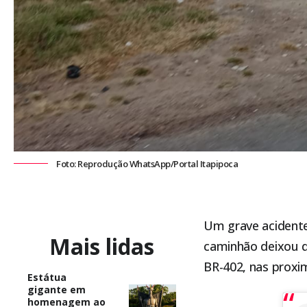
Foto: Reprodução WhatsApp/Portal Itapipoca
Um grave acidente
Mais lidas
caminhão deixou q
BR-402, nas proxi
Estátua
gigante em
homenagem ao