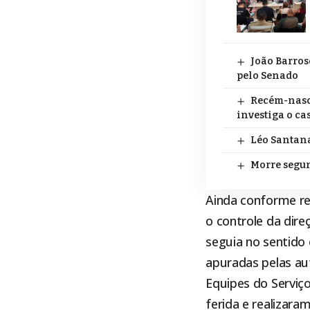
João Barros
pelo Senado
Recém-nasci
investiga o ca
Léo Santana
Morre segun
Ainda conforme re
o controle da dire
seguia no sentido 
apuradas pelas au
Equipes do Serviç
ferida e realizara