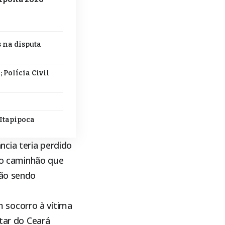
s na disputa
 Polícia Civil
 Itapipoca
cia teria perdido
m o caminhão que
tão sendo
 socorro à vítima
itar do Ceará