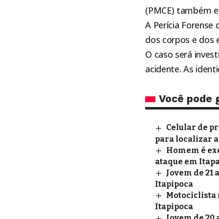
(PMCE) também este
A Perícia Forense 
dos corpos e dos e
O caso será inves
acidente. As ident
Você pode 
Celular de p
para localizar 
Homem é exec
ataque em Itapa
Jovem de 21 
Itapipoca
Motociclista 
Itapipoca
Jovem de 20 