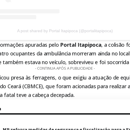
A post shared by Portal Itapipoca (@portalitapipoca)
formações apuradas pelo
Portal
Itapipoca
, a colisão 
atro ocupantes da ambulância morreram ainda no local
e também estava no veículo, sobreviveu e foi socorrid
- CONTINUA APÓS A PUBLICIDADE -
icou presa às ferragens, o que exigiu a atuação de eq
 do Ceará (CBMCE), que foram acionadas para realizar a
a fatal teve a cabeça decepada.
m
MP reforça medidas de segurança e fiscalização para a E