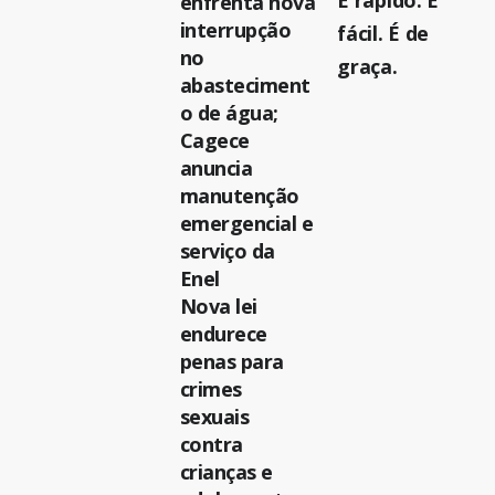
É rápido. É
enfrenta nova
interrupção
fácil. É de
no
graça.
abasteciment
o de água;
Cagece
anuncia
manutenção
emergencial e
serviço da
Enel
Nova lei
endurece
penas para
crimes
sexuais
contra
crianças e