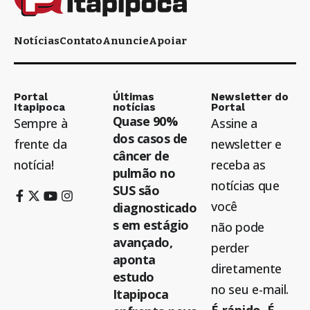
Notícias
Contato
Anuncie
Apoiar
Portal
Últimas
Newsletter do
Itapipoca
notícias
Portal
Quase 90%
Sempre à
Assine a
dos casos de
frente da
newsletter e
câncer de
notícia!
receba as
pulmão no
notícias que
SUS são
você
diagnosticado
s em estágio
não pode
avançado,
perder
aponta
diretamente
estudo
no seu e-mail.
Itapipoca