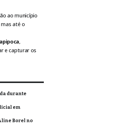
ção ao município
, mas até o
tapipoca
,
ar e capturar os
ida durante
licial em
Aline Borel no