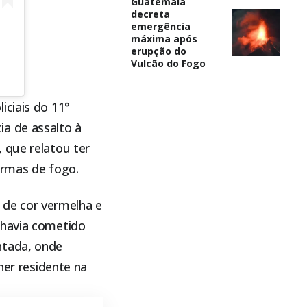
Guatemala
decreta
emergência
máxima após
erupção do
Vulcão do Fogo
oliciais do 11°
a de assalto à
 que relatou ter
armas de fogo.
, de cor vermelha e
 havia cometido
tada
, onde
er residente na