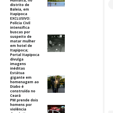
Humaitá, no
distrito de
Baleia, em
Itapipoca
EXCLUSIVO:
Polícia Civil
intensifica
buscas por
suspeito de
matar mulher
em hotel de
Itapipoca;
Portal Itapipoca
divulga
imagens
inéditas
Estátua
gigante em
homenagem ao
Diabo é
construída no
Ceará
PM prende dois
homens por
violência