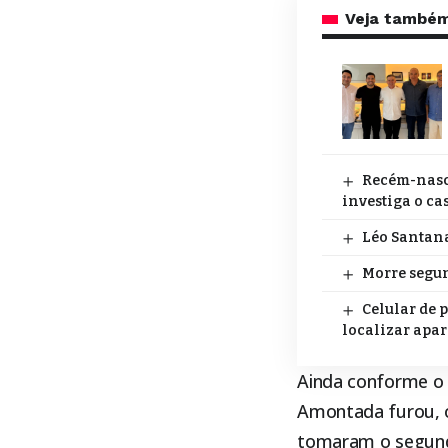
Veja també
Recém-nasci
investiga o ca
Léo Santana
Morre segun
Celular de 
localizar apa
Ainda conforme o 
Amontada furou, o
tomaram o segundo