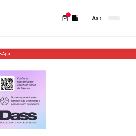
0
Aa
tsApp