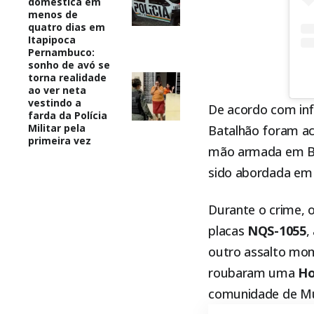
doméstica em
menos de
quatro dias em
Itapipoca
Pernambuco:
sonho de avó se
torna realidade
ao ver neta
vestindo a
De acordo com inf
farda da Polícia
Militar pela
Batalhão foram ac
primeira vez
mão armada em Bet
sido abordada em 
Durante o crime,
placas
NQS-1055
,
outro assalto mom
roubaram uma
Ho
comunidade de M