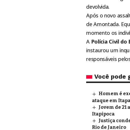
devolvida.
Após o novo assal
de Amontada. Equip
momento os indiví
A
Polícia Civil d
instaurou um inqué
responsáveis pelos
Você pode 
Homem é exec
ataque em Itapa
Jovem de 21 
Itapipoca
Justiça cond
Rio de Janeiro