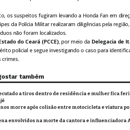
to, os suspeitos fugiram levando a Honda Fan em dire
es da Polícia Militar realizaram diligências pela região
duos não foram localizados.
o Estado do Ceará (PCCE)
, por meio da
Delegacia de
I
rito policial e segue investigando o caso para identific
 crimes.
gostar também
utado a tiros dentro de residência e mulher fica fer
jé
anos morre após colisão entre motocicleta e viatura po
ena envolvidos na morte da cantora e influenciadora 