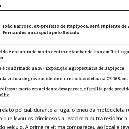
m
João Barroso, ex-prefeito de Itapipoca, será suplente de
Fernandes na disputa pelo Senado
do é encontrado morto dentro de tambor de lixo em Itaitinga;
so
 é confirmado na 28ª Exposição Agropecuária de Itapipoca
da vítima de grave acidente entre motocicletas na CE-168, em
professor morto em acidente desaparece, e família pede provi
relho
relato policial, durante a fuga, o pneu da motocicleta
 que levou os criminosos a invadirem outra residência
 veículo. A primeira vítima compareceu ao local e tev