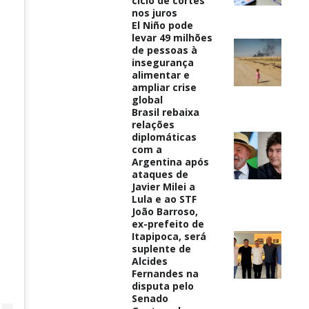
ciclo de cortes
nos juros
El Niño pode
levar 49 milhões
de pessoas à
insegurança
alimentar e
ampliar crise
global
Brasil rebaixa
relações
diplomáticas
com a
Argentina após
ataques de
Javier Milei a
Lula e ao STF
João Barroso,
ex-prefeito de
Itapipoca, será
suplente de
Alcides
Fernandes na
disputa pelo
Senado