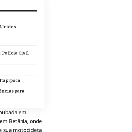
 Alcides
 Polícia Civil
 Itapipoca
dências para
 roubada em
 em Betânia, onde
e sua motocicleta