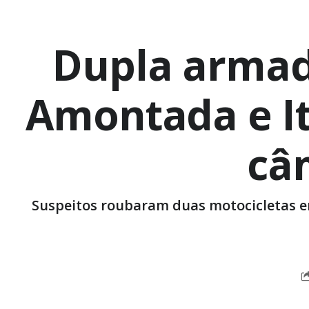
Dupla armada
Amontada e It
câ
Suspeitos roubaram duas motocicletas em 