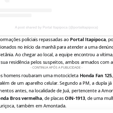
A post shared by Portal Itapipoca (@portalitapipoca)
ormações policiais repassadas ao
Portal
Itapipoca
, p
ionados no início da manhã para atender a uma denúnci
ânia. Ao chegar ao local, a equipe encontrou a vítima,
sua residência pelos suspeitos, ambos armados com 
- CONTINUA APÓS A PUBLICIDADE -
 os homens roubaram uma motocicleta
Honda Fan 125
 além de um aparelho celular. Segundo a PM, a dupla já
entos antes, na localidade de Juá, pertencente a
Amon
nda Bros vermelha
, de placas
OIN-1913
, de uma mulh
uriçoca, também em
Amontada
.