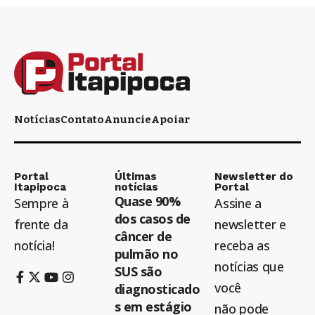
Notícias
Contato
Anuncie
Apoiar
Portal
Últimas
Newsletter do
Itapipoca
notícias
Portal
Quase 90%
Sempre à
Assine a
dos casos de
frente da
newsletter e
câncer de
notícia!
receba as
pulmão no
notícias que
SUS são
você
diagnosticado
s em estágio
não pode