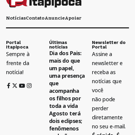
Notícias
Contato
Anuncie
Apoiar
Portal
Últimas
Newsletter do
Itapipoca
notícias
Portal
Dia dos Pais:
Sempre à
Assine a
mais do que
frente da
newsletter e
um papel,
notícia!
receba as
uma presença
notícias que
que
você
acompanha
os filhos por
não pode
toda a vida
perder
Agosto terá
diretamente
dois eclipses;
no seu e-mail.
fenômenos