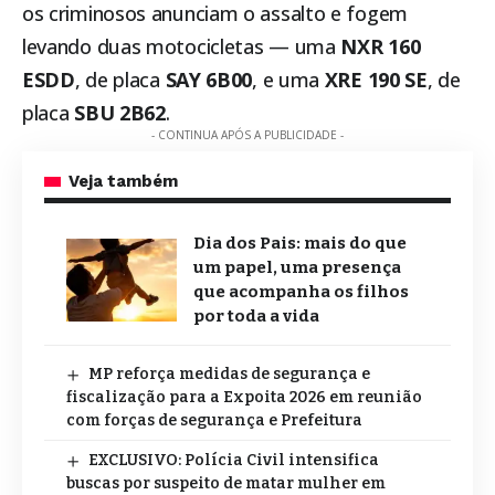
os criminosos anunciam o assalto e fogem
levando duas motocicletas — uma
NXR 160
ESDD
, de placa
SAY 6B00
, e uma
XRE 190 SE
, de
placa
SBU 2B62
.
- CONTINUA APÓS A PUBLICIDADE -
Veja também
Dia dos Pais: mais do que
um papel, uma presença
que acompanha os filhos
por toda a vida
MP reforça medidas de segurança e
fiscalização para a Expoita 2026 em reunião
com forças de segurança e Prefeitura
EXCLUSIVO: Polícia Civil intensifica
buscas por suspeito de matar mulher em