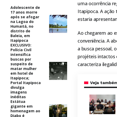
uma ocorrência reg
Adolescente de
Itapipoca
. A ação
17 anos morre
após se afogar
estaria apresent
na Lagoa do
Humaitá, no
distrito de
Ao chegarem ao es
Baleia, em
conveniência. A a
Itapipoca
EXCLUSIVO:
a busca pessoal, 
Polícia Civil
intensifica
projéteis intacto
buscas por
caracteriza ilegali
suspeito de
matar mulher
em hotel de
Itapipoca;
Portal Itapipoca
Veja també
divulga
imagens
inéditas
Estátua
gigante em
homenagem ao
Diabo é