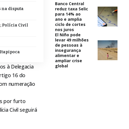
Banco Central
reduz taxa Selic
s na disputa
para 14% ao
ano e amplia
ciclo de cortes
 Polícia Civil
nos juros
El Niño pode
levar 49 milhões
de pessoas à
insegurança
 Itapipoca
alimentar e
ampliar crise
os à Delegacia
global
rtigo 16 do
 com numeração
s por furto
cia Civil seguirá