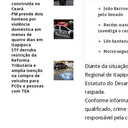
construída no
Ceará
João Barros
PM prende dois
pelo Senado
homens por
violência
Recém-nasci
doméstica em
investiga o ca
menos de
quatro dias em
Léo Santana
Itapipoca
STF derruba
Morre segun
restrição da
Reforma
Tributária e
Diante da situaçã
amplia isenção
Regional de
Itapip
na compra de
veículos para
Estatuto do Desa
PCDs e pessoas
com TEA
raspada.
Conforme informaç
qualificado, crime 
responsável pela c