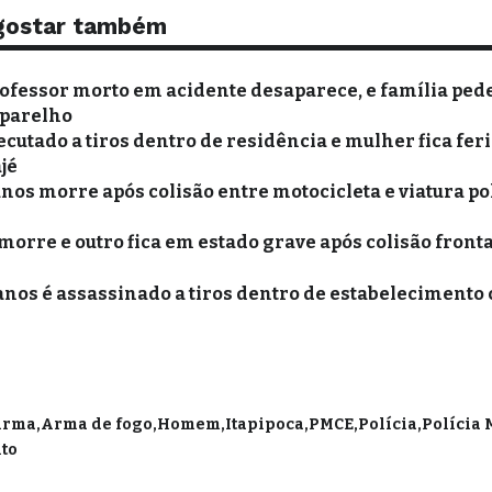
gostar também
rofessor morto em acidente desaparece, e família ped
aparelho
utado a tiros dentro de residência e mulher fica fer
jé
anos morre após colisão entre motocicleta e viatura po
morre e outro fica em estado grave após colisão fronta
anos é assassinado a tiros dentro de estabelecimento
Arma
Arma de fogo
Homem
Itapipoca
PMCE
Polícia
Polícia 
to