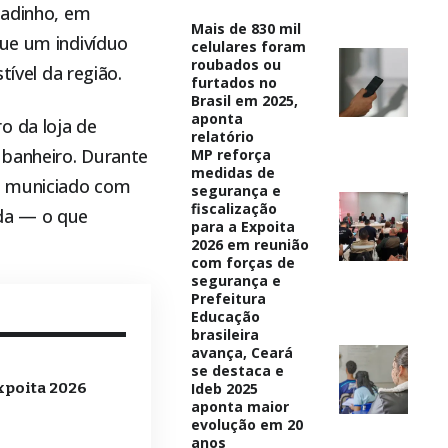
gadinho, em
Mais de 830 mil
que um indivíduo
celulares foram
roubados ou
vel da região.
furtados no
Brasil em 2025,
aponta
o da loja de
relatório
 banheiro. Durante
MP reforça
medidas de
8, municiado com
segurança e
fiscalização
ida — o que
para a Expoita
2026 em reunião
com forças de
segurança e
Prefeitura
Educação
brasileira
avança, Ceará
se destaca e
Ideb 2025
xpoita 2026
aponta maior
evolução em 20
anos