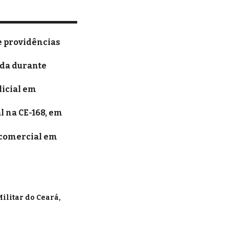
e providências
ida durante
licial em
l na CE-168, em
 comercial em
Militar do Ceará