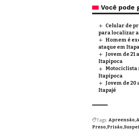
Você pode 
Celular de p
para localizar 
Homem é exec
ataque em Itapa
Jovem de 21 
Itapipoca
Motociclista 
Itapipoca
Jovem de 20 
Itapajé
Tags:
Apreensão
Preso
Prisão
Suspei