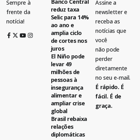
Banco Central
Sempre à
Assine a
reduz taxa
frente da
newsletter e
Selic para 14%
notícia!
receba as
ao ano e
notícias que
amplia ciclo
você
de cortes nos
juros
não pode
El Niño pode
perder
levar 49
diretamente
milhões de
no seu e-mail.
pessoas à
É rápido. É
insegurança
alimentar e
fácil. É de
ampliar crise
graça.
global
Brasil rebaixa
relações
diplomáticas