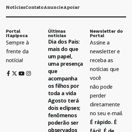
Notícias
Contato
Anuncie
Apoiar
Portal
Últimas
Newsletter do
Itapipoca
notícias
Portal
Dia dos Pais:
Sempre à
Assine a
mais do que
frente da
newsletter e
um papel,
notícia!
receba as
uma presença
notícias que
que
você
acompanha
os filhos por
não pode
toda a vida
perder
Agosto terá
diretamente
dois eclipses;
no seu e-mail.
fenômenos
É rápido. É
poderão ser
observados
fácil. É de