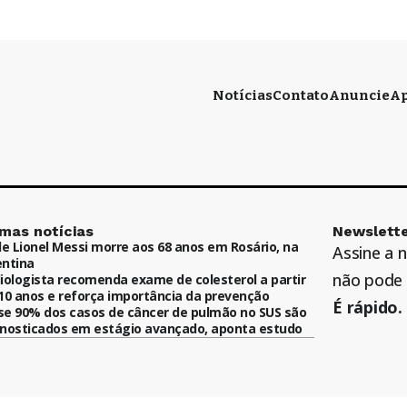
Notícias
Contato
Anuncie
Ap
imas notícias
Newslette
de Lionel Messi morre aos 68 anos em Rosário, na
Assine a 
ntina
não pode 
iologista recomenda exame de colesterol a partir
10 anos e reforça importância da prevenção
É rápido. 
e 90% dos casos de câncer de pulmão no SUS são
nosticados em estágio avançado, aponta estudo