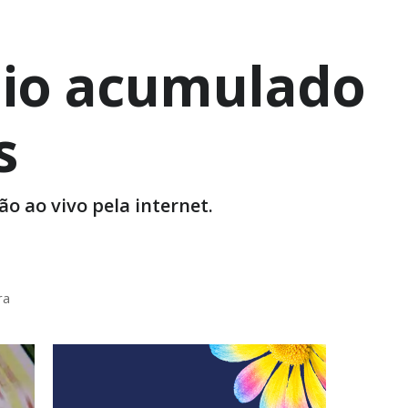
mio acumulado
s
o ao vivo pela internet.
ra