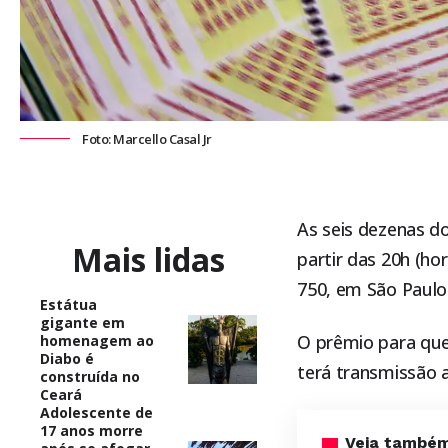
Foto: Marcello Casal Jr
As seis dezenas d
Mais lidas
partir das 20h (hor
750, em São Paulo
Estátua
gigante em
O prêmio para que
homenagem ao
Diabo é
terá transmissão a
construída no
Ceará
Adolescente de
17 anos morre
Veja també