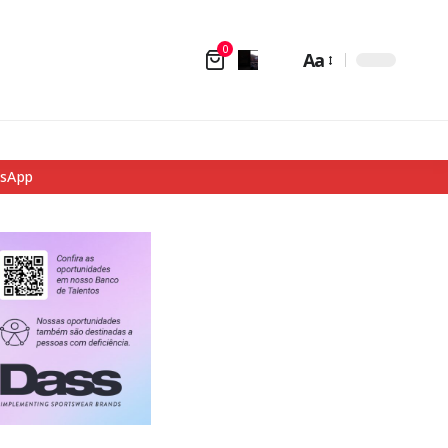
0
Aa
tsApp