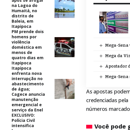
após se afogar
na Lagoa do
Humaitá, no
distrito de
Baleia, em
Itapipoca
PM prende dois
homens por
violência
Mega-Sena v
doméstica em
menos de
Mega da Vir
quatro dias em
Itapipoca
Apostador d
Itapipoca
enfrenta nova
Mega-Sena s
interrupção no
abastecimento
de água;
As apostas podem s
Cagece anuncia
manutenção
credenciadas pela 
emergencial e
números marcados,
serviço da Enel
EXCLUSIVO:
Polícia Civil
intensifica
Você pode 