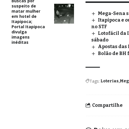
buscas por
suspeito de
matar mulher
Mega-Sena so
em hotel de
Itapipoca e 
Itapipoca;
Portal Itapipoca
no STF
divulga
Lotofácil da
imagens
sábado
inéditas
Apostas das 
Bolão de BH 
Tags:
Loterias
Meg
Compartilhe