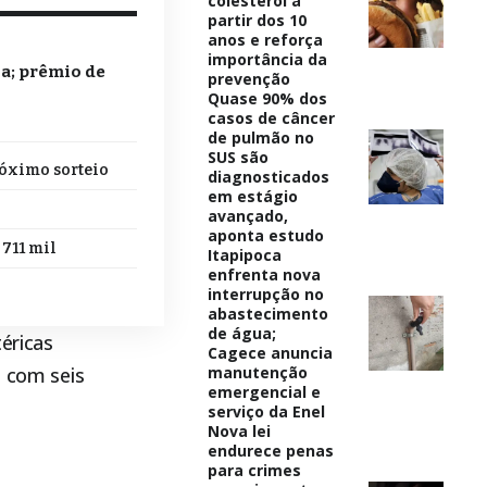
colesterol a
partir dos 10
anos e reforça
importância da
a; prêmio de
prevenção
Quase 90% dos
casos de câncer
de pulmão no
SUS são
róximo sorteio
diagnosticados
em estágio
avançado,
aponta estudo
 711 mil
Itapipoca
enfrenta nova
interrupção no
abastecimento
de água;
téricas
Cagece anuncia
, com seis
manutenção
emergencial e
serviço da Enel
Nova lei
endurece penas
para crimes