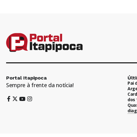
Portal Itapipoca
Últ
Pai 
Sempre à frente da notícia!
Arge
Card
dos 
Quas
diag