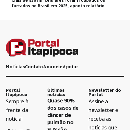
Mais de 830 mil celulares foram roubados ou
furtados no Brasil em 2025, aponta relatório
Notícias
Contato
Anuncie
Apoiar
Portal
Últimas
Newsletter do
Itapipoca
notícias
Portal
Quase 90%
Sempre à
Assine a
dos casos de
frente da
newsletter e
câncer de
notícia!
receba as
pulmão no
notícias que
SUS são