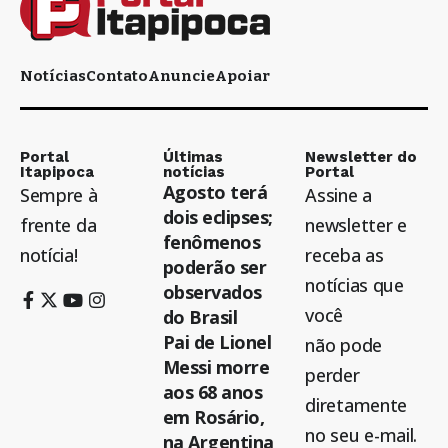
Notícias
Contato
Anuncie
Apoiar
Portal
Últimas
Newsletter do
Itapipoca
notícias
Portal
Agosto terá
Sempre à
Assine a
dois eclipses;
frente da
newsletter e
fenômenos
notícia!
receba as
poderão ser
notícias que
observados
você
do Brasil
Pai de Lionel
não pode
Messi morre
perder
aos 68 anos
diretamente
em Rosário,
no seu e-mail.
na Argentina