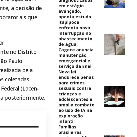
diagnosticados
em estágio
nte, a decisão de
avançado,
boratoriais que
aponta estudo
Itapipoca
enfrenta nova
interrupção no
abastecimento
or
de água;
Cagece anuncia
ente no Distrito
manutenção
São Paulo.
emergencial e
serviço da Enel
ealizada pela
Nova lei
endurece penas
ras coletadas
para crimes
Federal (Lacen-
sexuais contra
crianças e
da posteriormente,
adolescentes e
amplia combate
ao uso de IA na
exploração
infantil
Famílias
brasileiras