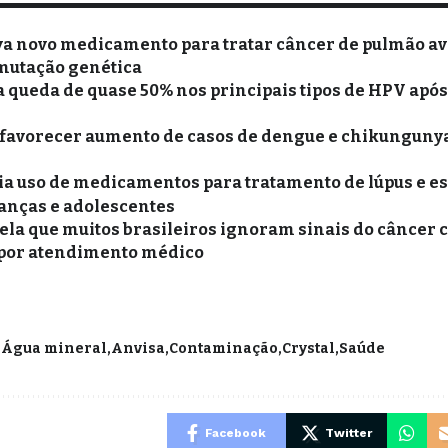
va novo medicamento para tratar câncer de pulmão a
mutação genética
a queda de quase 50% nos principais tipos de HPV apó
 favorecer aumento de casos de dengue e chikungunya
a uso de medicamentos para tratamento de lúpus e e
ianças e adolescentes
ela que muitos brasileiros ignoram sinais do câncer c
por atendimento médico
Água mineral
Anvisa
Contaminação
Crystal
Saúde
Facebook
Twitter