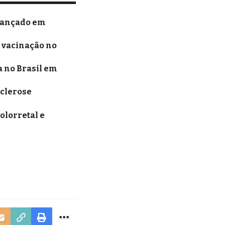
vançado em
s vacinação no
 no Brasil em
sclerose
olorretal e