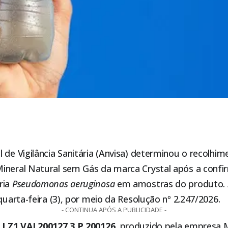
de Vigilância Sanitária (Anvisa)
determinou o recolhime
ineral Natural sem Gás da marca Crystal após a conf
ria
Pseudomonas aeruginosa
em amostras do produto. 
 quarta-feira (3), por meio da Resolução nº 2.247/2026.
- CONTINUA APÓS A PUBLICIDADE -
o
LZ1 VAL200127 3 P 200126
, produzido pela empresa