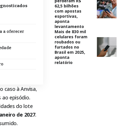
perderam R$
62,5 bilhões
agnosticados
com apostas
esportivas,
aponta
levantamento
Mais de 830 mil
a a oferecer
celulares foram
roubados ou
furtados no
iedade
Brasil em 2025,
aponta
relatório
ro
o caso à Anvisa,
 ao episódio.
idades do lote
janeiro de 2027
.
nsumido.