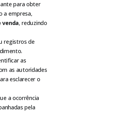
ante para obter
o a empresa,
e venda
, reduzindo
 registros de
ndimento.
ntificar as
com as autoridades
ara esclarecer o
ue a ocorrência
mpanhadas pela