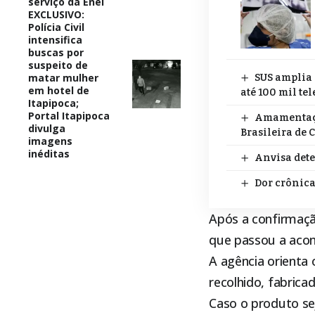
serviço da Enel
EXCLUSIVO:
Polícia Civil
intensifica
buscas por
suspeito de
matar mulher
SUS amplia 
em hotel de
até 100 mil te
Itapipoca;
Portal Itapipoca
Amamentação
divulga
Brasileira de 
imagens
inéditas
Anvisa dete
Dor crônica
Após a confirmaçã
que passou a acom
A agência orienta
recolhido, fabric
Caso o produto se