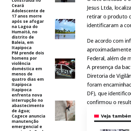
construída no
Ceará
Jesus Ltda, locali
Adolescente de
retirar o produto 
17 anos morre
após se afogar
identificaram a c
na Lagoa do
Humaitá, no
distrito de
De acordo com inf
Baleia, em
Itapipoca
aproximadament
PM prende dois
Federal, além de m
homens por
violência
A presença da bact
doméstica em
menos de
Diretoria de Vigilâ
quatro dias em
foram encaminhada
Itapipoca
Itapipoca
DF), que identifi
enfrenta nova
interrupção no
confirmou o resulta
abastecimento
de água;
Cagece anuncia
Veja també
manutenção
emergencial e