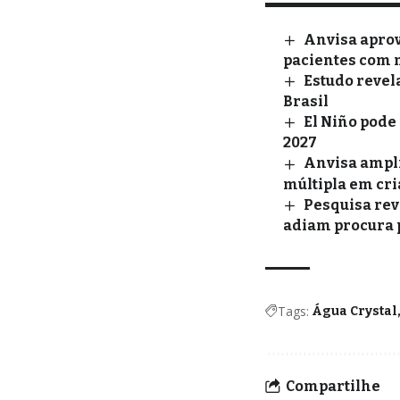
Anvisa apro
pacientes com 
Estudo revel
Brasil
El Niño pode
2027
Anvisa ampli
múltipla em cr
Pesquisa rev
adiam procura 
Tags:
Água Crystal
Compartilhe