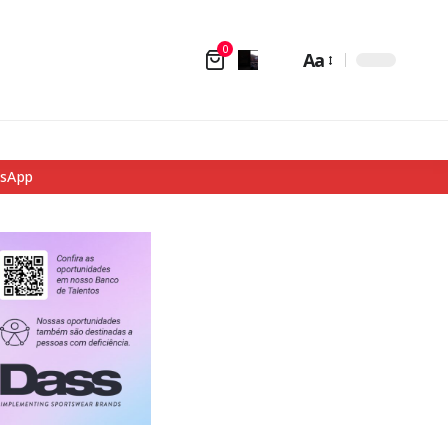
0
Aa
tsApp