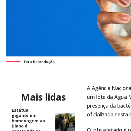
Foto: Reprodução
A
Agência Nacional 
Mais lidas
um lote da Água M
presença da bacté
Estátua
oficializada nesta
gigante em
homenagem ao
Diabo é
O lote afetado é 