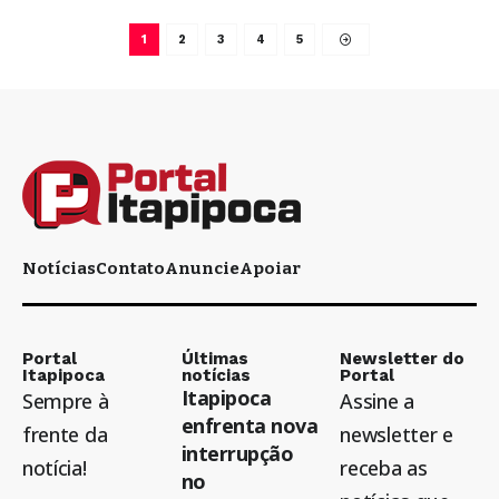
1
2
3
4
5
Notícias
Contato
Anuncie
Apoiar
Portal
Últimas
Newsletter do
Itapipoca
notícias
Portal
Itapipoca
Sempre à
Assine a
enfrenta nova
frente da
newsletter e
interrupção
notícia!
receba as
no