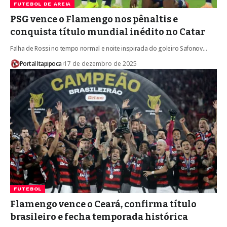
FUTEBOL DE AREIA
PSG vence o Flamengo nos pênaltis e
conquista título mundial inédito no Catar
Falha de Rossi no tempo normal e noite inspirada do goleiro Safonov…
Portal Itapipoca
17 de dezembro de 2025
FUTEBOL
Flamengo vence o Ceará, confirma título
brasileiro e fecha temporada histórica