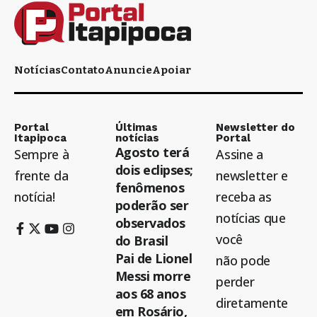
Notícias
Contato
Anuncie
Apoiar
Portal
Últimas
Newsletter do
Itapipoca
notícias
Portal
Agosto terá
Sempre à
Assine a
dois eclipses;
frente da
newsletter e
fenômenos
notícia!
receba as
poderão ser
notícias que
observados
você
do Brasil
Pai de Lionel
não pode
Messi morre
perder
aos 68 anos
diretamente
em Rosário,