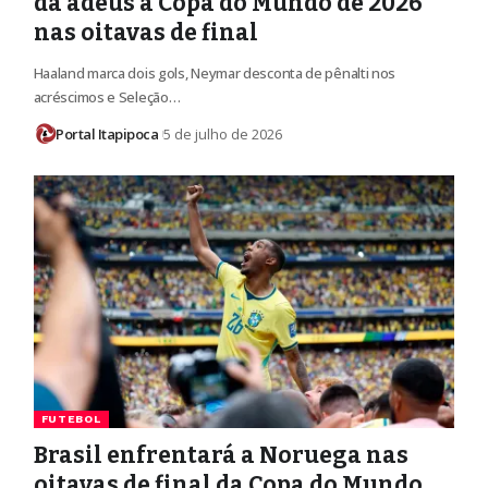
dá adeus à Copa do Mundo de 2026
nas oitavas de final
Haaland marca dois gols, Neymar desconta de pênalti nos
acréscimos e Seleção…
Portal Itapipoca
5 de julho de 2026
FUTEBOL
Brasil enfrentará a Noruega nas
oitavas de final da Copa do Mundo