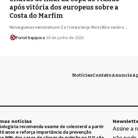
após vitória dos europeus sobre a
Costa do Marfim
Noruegueses venceram por 2 a 1 nesta terça-feira (30) e serão o…
Portal Itapipoca
30 de junho de 2026
Notícias
Contato
Anuncie
Ap
imas notícias
Newslette
iologista recomenda exame de colesterol a partir
Assine a 
10 anos e reforça importância da prevenção
não pode 
e 90% dos casos de câncer de pulmão no SUS são