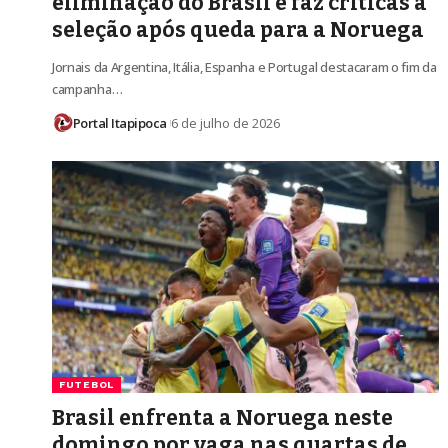
eliminação do Brasil e faz críticas à
seleção após queda para a Noruega
Jornais da Argentina, Itália, Espanha e Portugal destacaram o fim da
campanha…
Portal Itapipoca
6 de julho de 2026
FUTEBOL
Brasil enfrenta a Noruega neste
domingo por vaga nas quartas de