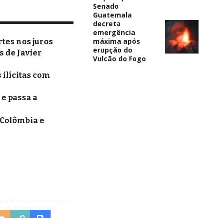
Senado
Guatemala
decreta
emergência
máxima após
rtes nos juros
erupção do
 de Javier
Vulcão do Fogo
 ilícitas com
e passa a
 Colômbia e