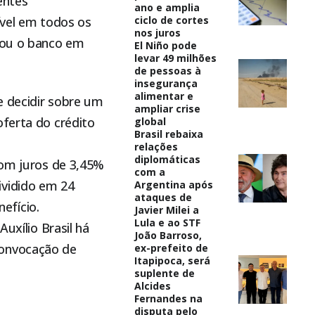
entes
ano e amplia
ível em todos os
ciclo de cortes
nos juros
rmou o banco em
El Niño pode
levar 49 milhões
de pessoas à
insegurança
alimentar e
e decidir sobre um
ampliar crise
oferta do crédito
global
Brasil rebaixa
relações
diplomáticas
com juros de 3,45%
com a
ividido em 24
Argentina após
ataques de
efício.
Javier Milei a
Lula e ao STF
uxílio Brasil há
João Barroso,
convocação de
ex-prefeito de
Itapipoca, será
suplente de
Alcides
Fernandes na
disputa pelo