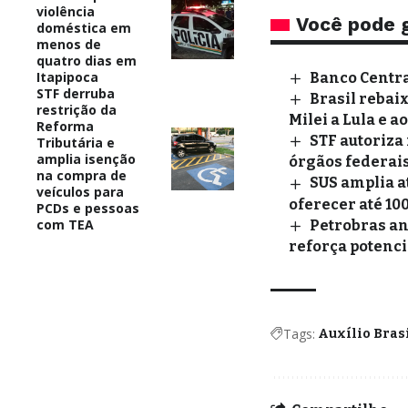
violência
Você pode 
doméstica em
menos de
quatro dias em
Itapipoca
Banco Central
STF derruba
Brasil rebai
restrição da
Milei a Lula e a
Reforma
STF autoriza
Tributária e
amplia isenção
órgãos federai
na compra de
SUS amplia a
veículos para
oferecer até 10
PCDs e pessoas
com TEA
Petrobras an
reforça potenci
Tags:
Auxílio Bras