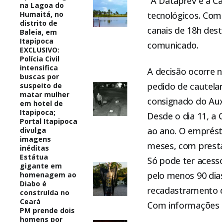
“A Dataprev e a C
na Lagoa do
Humaitá, no
tecnológicos. Com 
distrito de
canais de 18h des
Baleia, em
Itapipoca
comunicado.
EXCLUSIVO:
Polícia Civil
intensifica
A decisão ocorre 
buscas por
pedido de cautelar
suspeito de
matar mulher
consignado do Auxí
em hotel de
Itapipoca;
Desde o dia 11, a 
Portal Itapipoca
ao ano. O emprést
divulga
imagens
meses, com presta
inéditas
Estátua
Só pode ter acesso
gigante em
pelo menos 90 dia
homenagem ao
Diabo é
recadastramento d
construída no
Ceará
Com informações d
PM prende dois
homens por