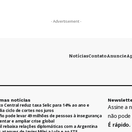
- Advertisement -
Notícias
Contato
Anuncie
Ap
imas notícias
Newslette
o Central reduz taxa Selic para 14% ao ano e
Assine a 
ia ciclo de cortes nos juros
não pode 
iño pode levar 49 milhões de pessoas à insegurança
entar e ampliar crise global
É rápido. 
il rebaixa relações diplomáticas com a Argentina
 ataques de Javier Milei a Lula e ao STF