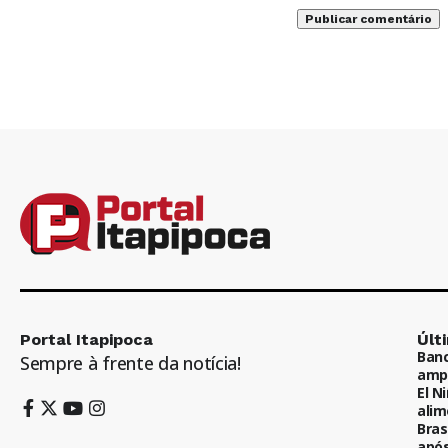
Portal Itapipoca
Últ
Banc
Sempre à frente da notícia!
ampl
El N
alim
Bras
após