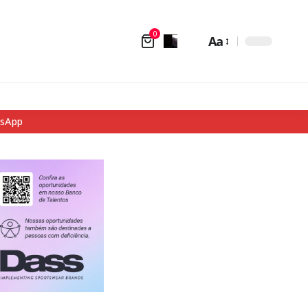
0
Aa
tsApp