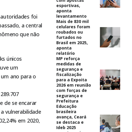
com apostas
esportivas,
aponta
autoridades foi
levantamento
Mais de 830 mil
assado, a central
celulares foram
roubados ou
fenômeno que não
furtados no
Brasil em 2025,
aponta
relatório
ks únicos
MP reforça
medidas de
ouve um
segurança e
fiscalização
 um ano para o
para a Expoita
2026 em reunião
com forças de
 289.707
segurança e
Prefeitura
e de se encarar
Educação
a vulnerabilidade
brasileira
avança, Ceará
102,24% em 2020,
se destaca e
Ideb 2025