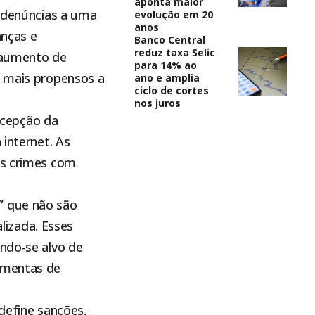
aponta maior
s denúncias a uma
evolução em 20
anos
anças e
Banco Central
reduz taxa Selic
e aumento de
para 14% ao
, mais propensos a
ano e amplia
ciclo de cortes
nos juros
rcepção da
 internet. As
es crimes com
” que não são
izada. Esses
ando-se alvo de
ramentas de
 define sanções,