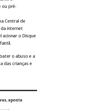
 ou pré-
ma Central de
 da internet
l acionar o Disque
antil.
bater o abuso e a
ça das crianças e
vas, aponta