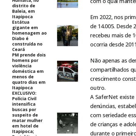
Humaitá, no
com o qual manté
distrito de
Baleia, em
Em 2022, nos prim
Itapipoca
Estátua
de 14.005. Desde 
gigante em
homenagem ao
recebeu mais de 1
Diabo é
ocorria desde 2011
construída no
Ceará
PM prende dois
Não apenas as den
homens por
violência
compartilhados qu
doméstica em
menos de
crescimento cons
quatro dias em
outro.
Itapipoca
EXCLUSIVO:
A SaferNet existe 
Polícia Civil
intensifica
denúncias, estabe
buscas por
com seriedade ess
suspeito de
matar mulher
de crianças e ado
em hotel de
Itapipoca;
durante o primeir