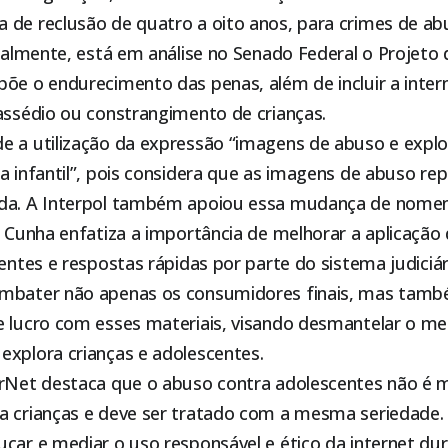
 de reclusão de quatro a oito anos, para crimes de ab
tualmente, está em análise no Senado Federal o Projeto d
põe o endurecimento das penas, além de incluir a inte
assédio ou constrangimento de crianças.
e a utilização da expressão “imagens de abuso e explo
ia infantil”, pois considera que as imagens de abuso 
da. A Interpol também apoiou essa mudança de nomen
a Cunha enfatiza a importância de melhorar a aplicação 
entes e respostas rápidas por parte do sistema judiciári
ombater não apenas os consumidores finais, mas tamb
e lucro com esses materiais, visando desmantelar o m
explora crianças e adolescentes.
erNet destaca que o abuso contra adolescentes não é 
a crianças e deve ser tratado com a mesma seriedade. E
car e mediar o uso responsável e ético da internet du