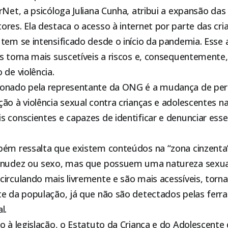
rNet, a psicóloga Juliana Cunha, atribui a expansão da
res. Ela destaca o acesso à internet por parte das cri
 tem se intensificado desde o início da pandemia. Ess
os torna mais suscetíveis a riscos e, consequentemente
 de violência.
ionado pela representante da ONG é a mudança de pe
ão à violência sexual contra crianças e adolescentes na
s conscientes e capazes de identificar e denunciar ess
bém ressalta que existem conteúdos na “zona cinzenta
 nudez ou sexo, mas que possuem uma natureza sexual
irculando mais livremente e são mais acessíveis, torn
te da população, já que não são detectados pelas fer
l.
o à legislação, o Estatuto da Criança e do Adolescente