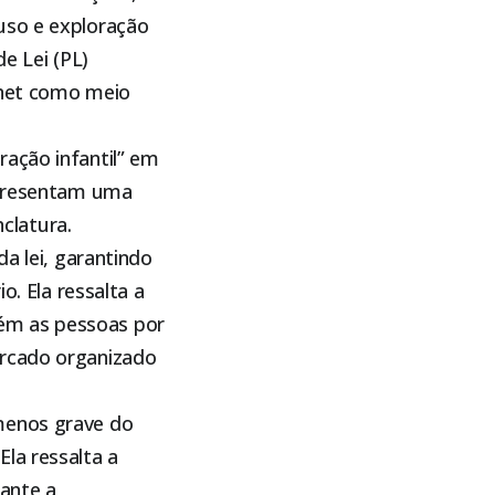
uso e exploração
e Lei (PL)
rnet como meio
ração infantil” em
representam uma
clatura.
da lei, garantindo
o. Ela ressalta a
ém as pessoas por
ercado organizado
menos grave do
la ressalta a
rante a