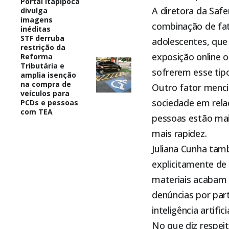
Portal Itapipoca
A diretora da Safe
divulga
imagens
combinação de fato
inéditas
STF derruba
adolescentes, que
restrição da
exposição online 
Reforma
Tributária e
sofrerem esse tipo
amplia isenção
na compra de
Outro fator menc
veículos para
sociedade em relaç
PCDs e pessoas
com TEA
pessoas estão mai
mais rapidez.
Juliana Cunha tam
explicitamente de
materiais acabam c
denúncias por par
inteligência artificia
No que diz respeit