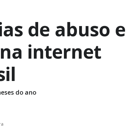
as de abuso e
 na internet
il
meses do ano
ra