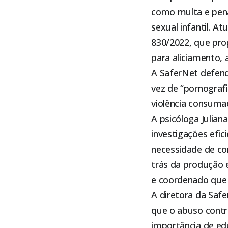
como multa e pena
sexual infantil. A
830/2022, que pro
para aliciamento, 
A SaferNet defend
vez de “pornograf
violência consuma
A psicóloga Julian
investigações efici
necessidade de c
trás da produção 
e coordenado que 
A diretora da Saf
que o abuso contr
importância de edu