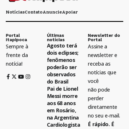
Notícias
Contato
Anuncie
Apoiar
Portal
Últimas
Newsletter do
Itapipoca
notícias
Portal
Agosto terá
Sempre à
Assine a
dois eclipses;
frente da
newsletter e
fenômenos
notícia!
receba as
poderão ser
notícias que
observados
você
do Brasil
Pai de Lionel
não pode
Messi morre
perder
aos 68 anos
diretamente
em Rosário,
no seu e-mail.
na Argentina
É rápido. É
Cardiologista