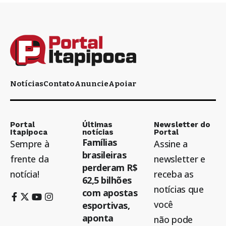
Notícias
Contato
Anuncie
Apoiar
Portal
Últimas
Newsletter do
Itapipoca
notícias
Portal
Famílias
Sempre à
Assine a
brasileiras
frente da
newsletter e
perderam R$
notícia!
receba as
62,5 bilhões
notícias que
com apostas
você
esportivas,
aponta
não pode